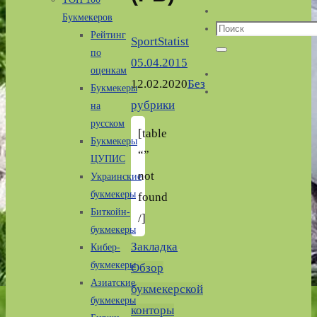
Букмекеров
Что
Рейтинг
SportStatist
искать:
по
Поиск
05.04.2015
оценкам
12.02.2020
Без
Букмекеры
рубрики
на
русском
[table
Букмекеры
“”
ЦУПИС
not
Украинские
букмекеры
found
Биткойн-
/]
букмекеры
Закладка
.
Кибер-
букмекеры
Обзор
Азиатские
букмекерской
букмекеры
конторы