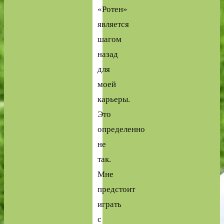
«Ротен»
является
шагом
назад
для
моей
карьеры.
Это
определенно
не
так.
Мне
предстоит
играть
с