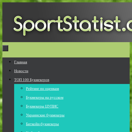
Перейти
к
содержимому
Перейти
Главная
к
Новости
содержимому
ТОП 100 Букмекеров
Рейтинг по оценкам
Букмекеры на русском
Букмекеры ЦУПИС
Украинские букмекеры
Биткойн-букмекеры