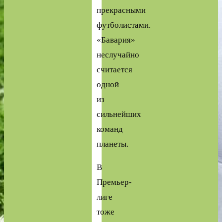
прекрасными
футболистами.
«Бавария»
неслучайно
считается
одной
из
сильнейших
команд
планеты.
В
Премьер-
лиге
тоже