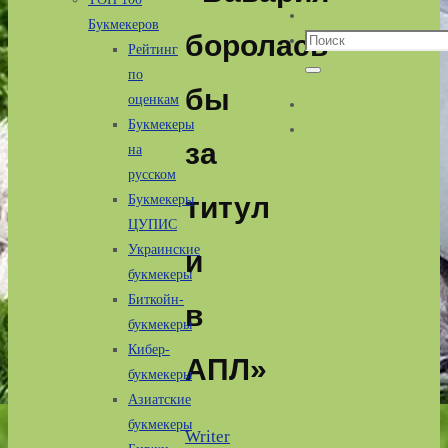
Букмекеров
боролась
Что
Рейтинг
искать:
по
Поиск
бы
оценкам
Букмекеры
за
на
русском
титул
Букмекеры
ЦУПИС
Украинские
и
букмекеры
Биткойн-
в
букмекеры
Кибер-
АПЛ»
букмекеры
Азиатские
букмекеры
Writer