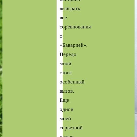
выиграть
все
соревнования
с
«Баварией».
Передо
мной
стоит
особенный
вызов.
Еще
одной
моей
серьезной
целью