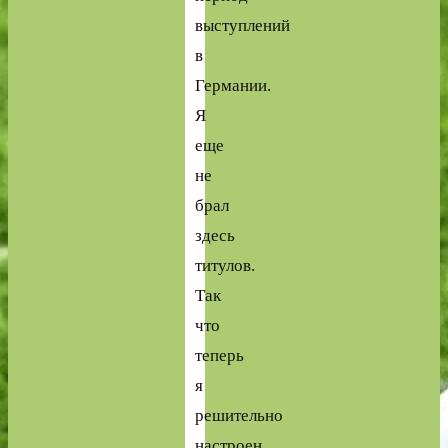
выступлений
в
Германии.
Я
еще
не
брал
здесь
титулов.
Так
что
теперь
я
решительно
настроен