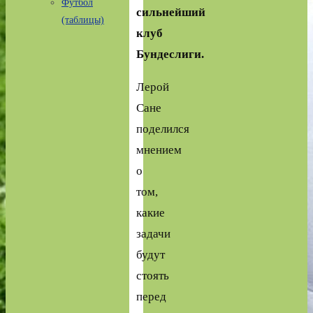
Футбол
сильнейший
(таблицы)
клуб
Бундеслиги.
Лерой
Сане
поделился
мнением
о
том,
какие
задачи
будут
стоять
перед