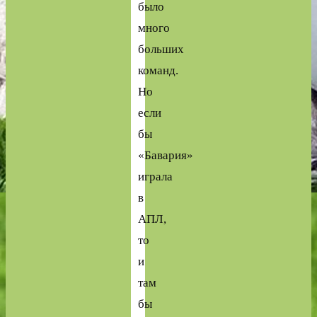
было
много
больших
команд.
Но
если
бы
«Бавария»
играла
в
АПЛ,
то
и
там
бы