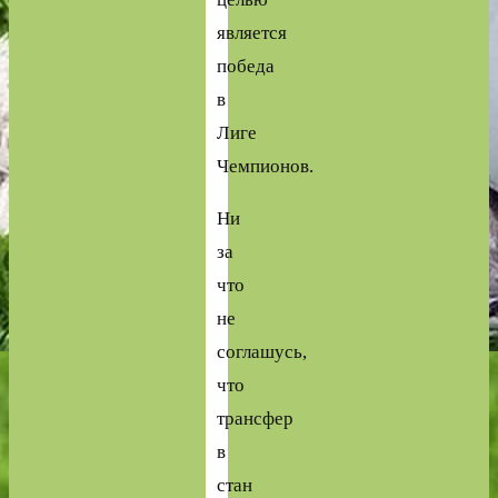
является
победа
в
Лиге
Чемпионов.
Ни
за
что
не
соглашусь,
что
трансфер
в
стан