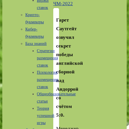
Биржи
ЧМ-2022
ставок
Крипто-
Гарет
букмекеры
Саутгейт
Кибер-
букмекеры
озвучил
База знаний
секрет
Стратегии
победы
размещения
английской
ставок
сборной
Психология
размещения
над
ставок
Андоррой
Общеобразовательные
со
статьи
счётом
Теория
5:0.
успешной
игры
Менеджер