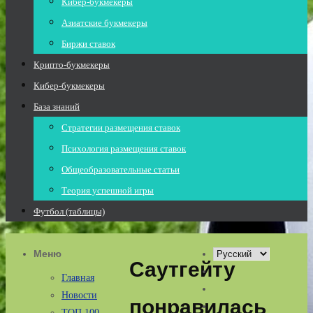
Кибер-букмекеры
Азиатские букмекеры
Биржи ставок
Крипто-букмекеры
Кибер-букмекеры
База знаний
Стратегии размещения ставок
Психология размещения ставок
Общеобразовательные статьи
Теория успешной игры
Футбол (таблицы)
Меню
Выбрать
Саутгейту
язык
Главная
Новости
понравилась
ТОП 100