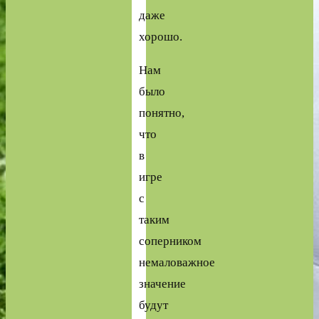
даже
хорошо.
Нам
было
понятно,
что
в
игре
с
таким
соперником
немаловажное
значение
будут