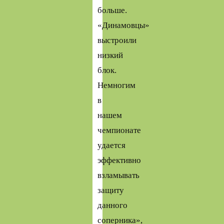
больше.
«Динамовцы»
выстроили
низкий
блок.
Немногим
в
нашем
чемпионате
удается
эффективно
взламывать
защиту
данного
соперника»,