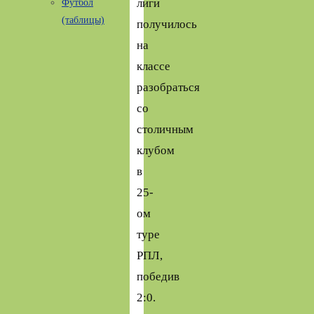
лиги
Футбол
(таблицы)
получилось
на
классе
разобраться
со
столичным
клубом
в
25-
ом
туре
РПЛ,
победив
2:0.