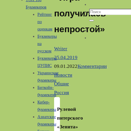
Букмекеров
получилась
Что
Рейтинг
искать:
по
Поиск
непростой»
оценкам
Букмекеры
на
Writer
русском
25.04.2019
Букмекеры
09.01.2022
Комментарии
,
ЦУПИС
Украинские
Новости
,
букмекеры
Общие
,
Биткойн-
Россия
букмекеры
Кибер-
Рулевой
букмекеры
Азиатские
питерского
букмекеры
«Зенита»