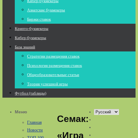
Кибер-букмекеры
Азиатские букмекеры
Биржи ставок
Крипто-букмекеры
Кибер-букмекеры
База знаний
Стратегии размещения ставок
Психология размещения ставок
Общеобразовательные статьи
Теория успешной игры
Футбол (таблицы)
Меню
Выбрать
Семак:
язык
Главная
Новости
«Игра
ТОП 100