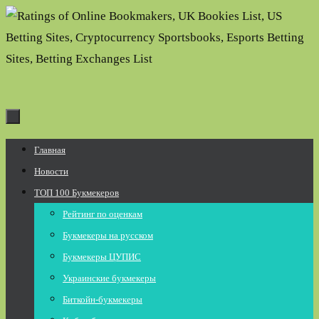
Перейти
к
содержимому
Перейти
Главная
к
Новости
содержимому
ТОП 100 Букмекеров
Рейтинг по оценкам
Букмекеры на русском
Букмекеры ЦУПИС
Украинские букмекеры
Биткойн-букмекеры