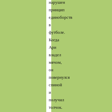
нарушен
принцип
единоборств
в
футболе.
Когда
Ари
владел
мячом,
он
повернулся
спиной
и
получил
толчок.