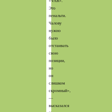
«VAR».
Это
пенальти.
Чалову
нужно
было
отстаивать
свою
позиции,
но
он
слишком
скромный»,
—
высказался