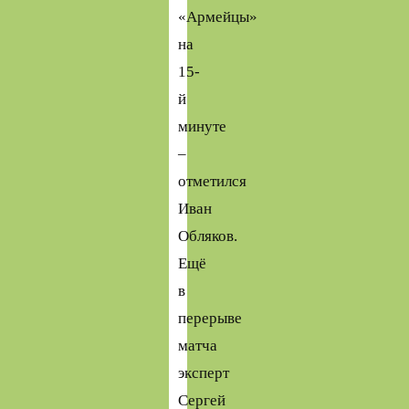
«Армейцы»
на
15-
й
минуте
–
отметился
Иван
Обляков.
Ещё
в
перерыве
матча
эксперт
Сергей