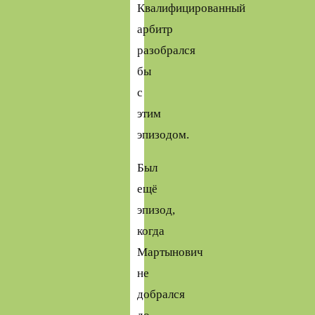
Квалифицированный
арбитр
разобрался
бы
с
этим
эпизодом.
Был
ещё
эпизод,
когда
Мартынович
не
добрался