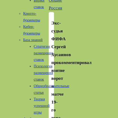
Общие
,
Биржи
ставок
Россия
Крипто-
букмекеры
Экс-
Кибер-
судья
букмекеры
ФИФА
База знаний
Сергей
Стратегии
размещения
Хусаинов
ставок
прокомментировал
Психология
взятие
размещения
ворот
ставок
в
Общеобразовательные
статьи
матче
Теория
19-
успешной
го
игры
тура