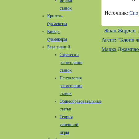
Биржи
ставок
Источник:
Спо
Крипто-
букмекеры
Жоан Жордан
,
Кибер-
Агент: “Клопп 
букмекеры
База знаний
Марко Джампаол
Стратегии
размещения
ставок
Психология
размещения
ставок
Общеобразовательные
статьи
Теория
успешной
игры