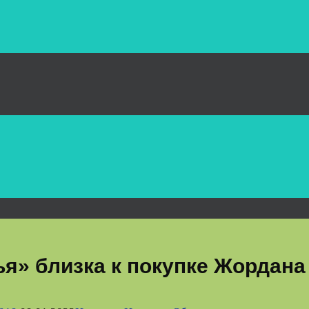
я» близка к покупке Жордана