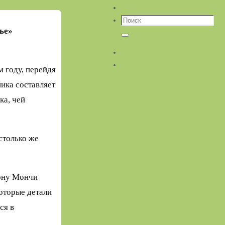
Что
ье»
искать:
Поиск
 году, перейдя
ика составляет
ка, чей
 столько же
мону Мончи
оторые детали
ся в