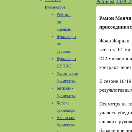
Publicist
23.06.
Букмекеров
Рейтинг
Рамон Мончи 
по
присоединилс
оценкам
Букмекеры
Жоан Жордан –
на
всего за €1 м
русском
€12 миллионов
Букмекеры
ЦУПИС
контракт через
Украинские
В сезоне 18/19
букмекеры
Биткойн-
результативных
букмекеры
Кибер-
Несмотря на т
букмекеры
удалось убеди
Азиатские
сделки с руко
букмекеры
ближайшие дни