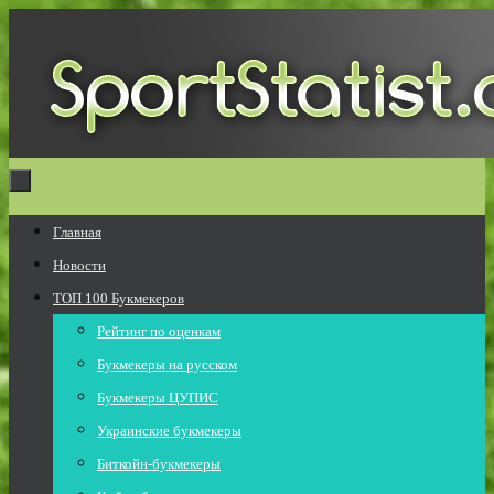
Перейти
к
содержимому
Перейти
Главная
к
Новости
содержимому
ТОП 100 Букмекеров
Рейтинг по оценкам
Букмекеры на русском
Букмекеры ЦУПИС
Украинские букмекеры
Биткойн-букмекеры