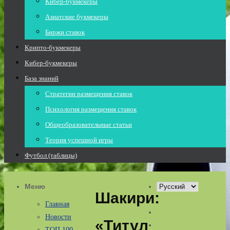
Кибер-букмекеры
Азиатские букмекеры
Биржи ставок
Крипто-букмекеры
Кибер-букмекеры
База знаний
Стратегии размещения ставок
Психология размещения ставок
Общеобразовательные статьи
Теория успешной игры
Футбол (таблицы)
Меню
Выбрать
Шакири:
язык
Главная
Новости
«Титул
ТОП 100