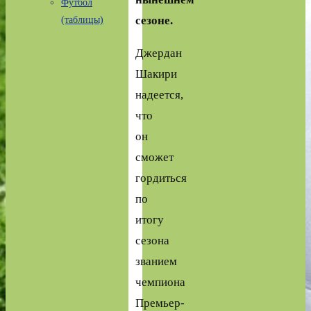
Футбол
сезоне.
(таблицы)
Джердан
Шакири
надеется,
что
он
сможет
гордиться
по
итогу
сезона
званием
чемпиона
Премьер-