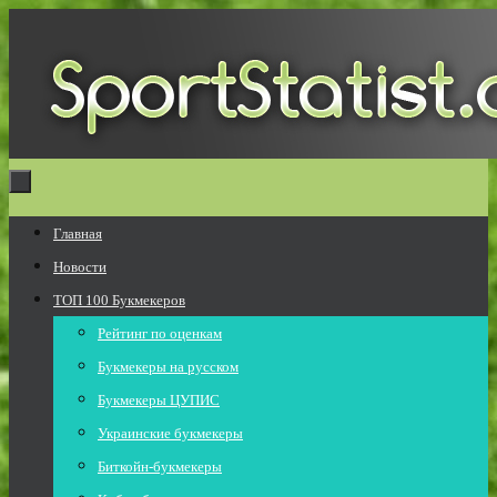
Перейти
к
содержимому
Перейти
Главная
к
Новости
содержимому
ТОП 100 Букмекеров
Рейтинг по оценкам
Букмекеры на русском
Букмекеры ЦУПИС
Украинские букмекеры
Биткойн-букмекеры