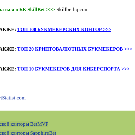
аться в БК SkillBet >>>
Skillbethq.com
АКЖЕ:
ТОП 100 БУКМЕКЕРСКИХ КОНТОР >>>
АКЖЕ:
ТОП 20 КРИПТОВАЛЮТНЫХ БУКМЕКЕРОВ >>>
АКЖЕ:
ТОП 10 БУКМЕКЕРОВ ДЛЯ КИБЕРСПОРТА >>>
tStatist.com
ской конторы BetMVP
ской конторы SapphireBet