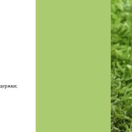
ддержки;