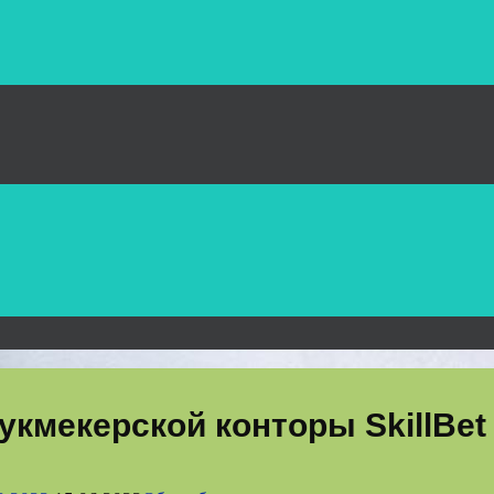
укмекерской конторы SkillBet