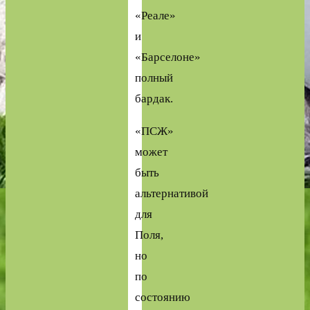
«Реале»
и
«Барселоне»
полный
бардак.
«ПСЖ»
может
быть
альтернативой
для
Поля,
но
по
состоянию