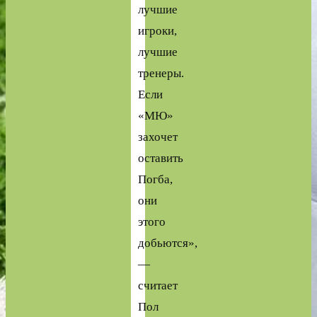
лучшие
игроки,
лучшие
тренеры.
Если
«МЮ»
захочет
оставить
Погба,
они
этого
добьются»,
—
считает
Пол