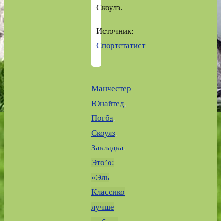
Скоулз.
Источник:
Спортстатист
Манчестер
Юнайтед
,
Погба
,
Скоулз
.
Закладка
.
Это’о:
«Эль
Классико
лучше