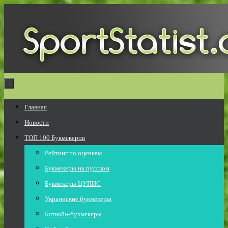
Перейти
к
содержимому
Перейти
Главная
к
Новости
содержимому
ТОП 100 Букмекеров
Рейтинг по оценкам
Букмекеры на русском
Букмекеры ЦУПИС
Украинские букмекеры
Биткойн-букмекеры