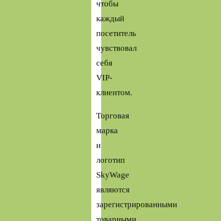
чтобы
каждый
посетитель
чувствовал
себя
VIP-
клиентом.
Торговая
марка
и
логотип
SkyWage
являются
зарегистрированными
товарными