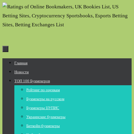
Перейти
к
содержимому
Перейти
Главная
к
Новости
содержимому
ТОП 100 Букмекеров
Рейтинг по оценкам
Букмекеры на русском
Букмекеры ЦУПИС
Украинские букмекеры
Биткойн-букмекеры