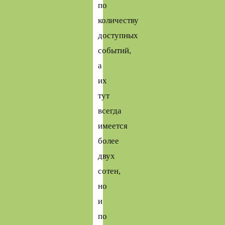
по
количеству
доступных
событий,
а
их
тут
всегда
имеется
более
двух
сотен,
но
и
по