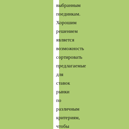
выбранным
поединкам.
Хорошим
решением
является
возможность
сортировать
предлагаемые
для
ставок
рынки
по
различным
критериям,
чтобы