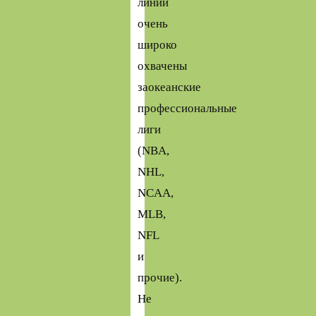
линии
очень
широко
охвачены
заокеанские
профессиональные
лиги
(NBA,
NHL,
NCAA,
MLB,
NFL
и
прочие).
Не