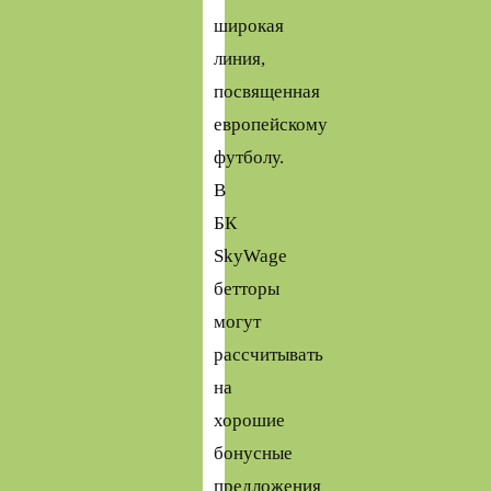
широкая
линия,
посвященная
европейскому
футболу.
В
БК
SkyWage
бетторы
могут
рассчитывать
на
хорошие
бонусные
предложения