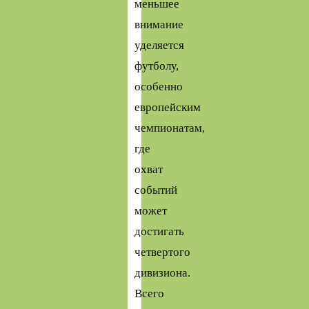
меньшее
внимание
уделяется
футболу,
особенно
европейским
чемпионатам,
где
охват
событий
может
достигать
четвертого
дивизиона.
Всего