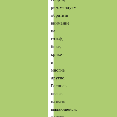
рекомендуем
обратить
внимание
на
гольф,
бокс,
крикет
и
многие
другие.
Роспись
нельзя
назвать
выдающейся,