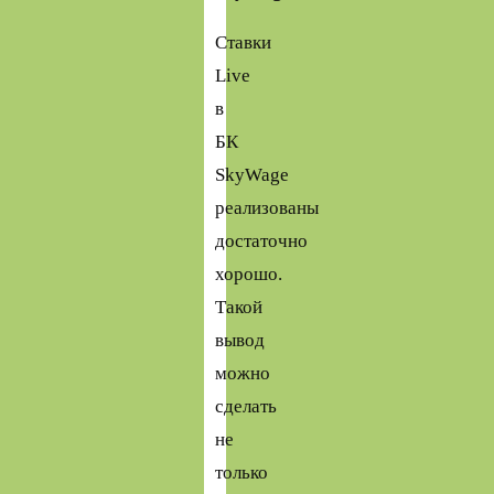
Ставки
Live
в
БК
SkyWage
реализованы
достаточно
хорошо.
Такой
вывод
можно
сделать
не
только