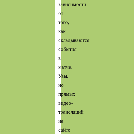
зависимости
от
того,
как
складываются
события
в
матче.
Увы,
но
прямых
видео-
трансляций
на
сайте