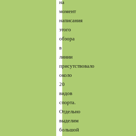
на
момент
написания
этого
обзора
в
линии
присутствовало
около
20
видов
спорта.
Отдельно
выделим
большой