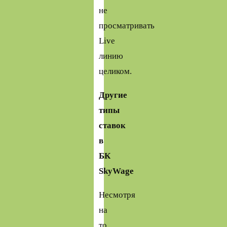
не
просматривать
Live
линию
целиком.
Другие
типы
ставок
в
БК
SkyWage
Несмотря
на
то,