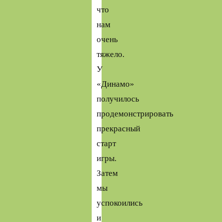
что
нам
очень
тяжело.
У
«Динамо»
получилось
продемонстрировать
прекрасный
старт
игры.
Затем
мы
успокоились
и