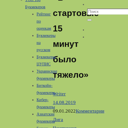
Букмекеров
стартовые
Что
Рейтинг
искать:
по
Поиск
15
оценкам
Букмекеры
минут
на
русском
было
Букмекеры
ЦУПИС
Украинские
тяжело»
букмекеры
Биткойн-
букмекеры
Writer
Кибер-
14.08.2019
букмекеры
09.01.2022
Комментарии
,
Азиатские
Лига
букмекеры