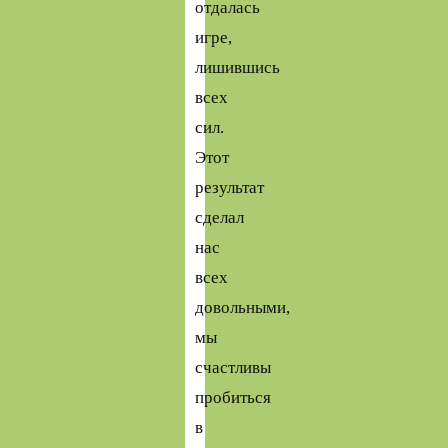
отдалась
игре,
лишившись
всех
сил.
Этот
результат
сделал
нас
всех
довольными,
мы
счастливы
пробиться
в