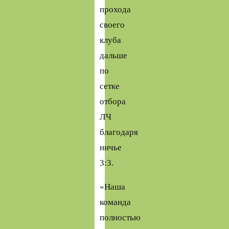
прохода
своего
клуба
дальше
по
сетке
отбора
ЛЧ
благодаря
ничье
3:3.
«Наша
команда
полностью