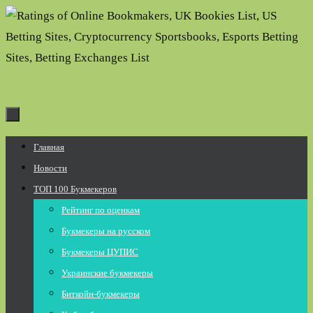
Перейти
к
содержимому
Перейти
Главная
к
Новости
содержимому
ТОП 100 Букмекеров
Рейтинг по оценкам
Букмекеры на русском
Букмекеры ЦУПИС
Украинские букмекеры
Биткойн-букмекеры