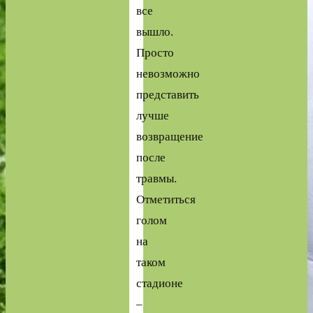
все
вышло.
Просто
невозможно
представить
лучше
возвращение
после
травмы.
Отметиться
голом
на
таком
стадионе
–