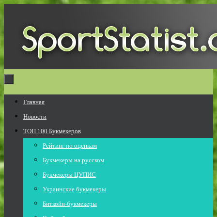
Перейти
к
содержимому
Перейти
Главная
к
Новости
содержимому
ТОП 100 Букмекеров
Рейтинг по оценкам
Букмекеры на русском
Букмекеры ЦУПИС
Украинские букмекеры
Биткойн-букмекеры