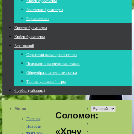
Кибер-букмекеры
Азиатские букмекеры
Биржи ставок
Крипто-букмекеры
Кибер-букмекеры
База знаний
Стратегии размещения ставок
Психология размещения ставок
Общеобразовательные статьи
Теория успешной игры
Футбол (таблицы)
Меню
Выбрать
Соломон:
язык
Главная
Новости
«Хочу
ТОП 100