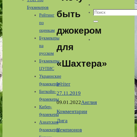
Букмекеров
быть
Что
Рейтинг
искать:
по
Поиск
джокером
оценкам
Букмекеры
для
на
русском
«Шахтера»
Букмекеры
ЦУПИС
Украинские
Writer
букмекеры
Биткойн-
27.11.2019
букмекеры
09.01.2022
Англия
,
Кибер-
Комментарии
,
букмекеры
Лига
Азиатские
Чемпионов
,
букмекеры