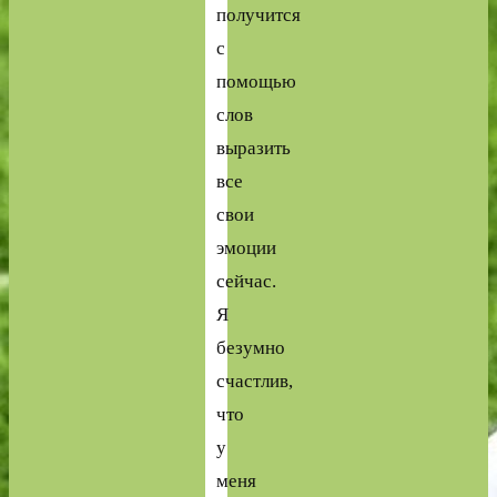
получится
с
помощью
слов
выразить
все
свои
эмоции
сейчас.
Я
безумно
счастлив,
что
у
меня