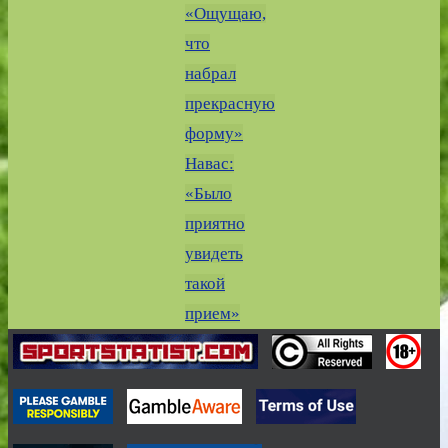
«Ощущаю,
что
набрал
прекрасную
форму»
Навас:
«Было
приятно
увидеть
такой
прием»