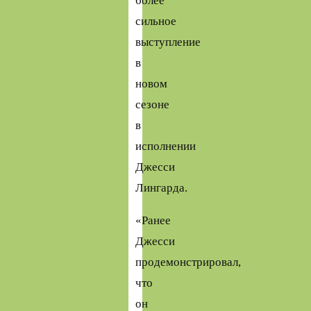
более
сильное
выступление
в
новом
сезоне
в
исполнении
Джесси
Лингарда.
«Ранее
Джесси
продемонстрировал,
что
он