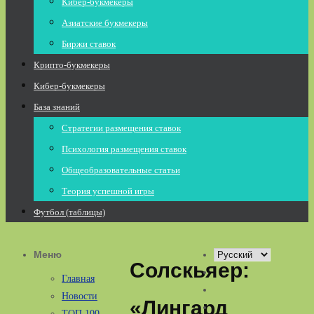
Кибер-букмекеры
Азиатские букмекеры
Биржи ставок
Крипто-букмекеры
Кибер-букмекеры
База знаний
Стратегии размещения ставок
Психология размещения ставок
Общеобразовательные статьи
Теория успешной игры
Футбол (таблицы)
Меню
Выбрать
Солскьяер:
язык
Главная
Новости
«Лингард
ТОП 100