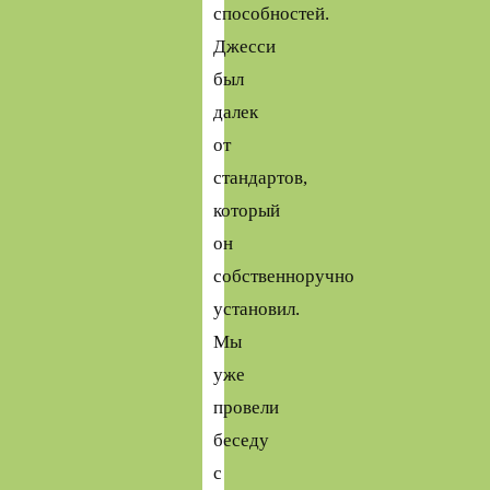
способностей.
Джесси
был
далек
от
стандартов,
который
он
собственноручно
установил.
Мы
уже
провели
беседу
с