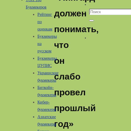
Букмекеров
должен
Что
Рейтинг
искать:
по
Поиск
понимать,
оценкам
Букмекеры
что
на
русском
он
Букмекеры
ЦУПИС
Украинские
слабо
букмекеры
Биткойн-
провел
букмекеры
Кибер-
прошлый
букмекеры
Азиатские
год»
букмекеры