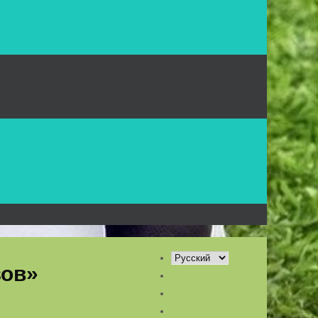
Выбрать
зов»
язык