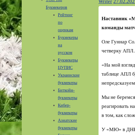
Writer
27.02.202
Букмекеров
Рейтинг
Наставник «М
по
команды матч
оценкам
Букмекеры
Оле Гуннар Со
на
четверку АПЛ.
русском
Букмекеры
«На мой взгляд
ЦУПИС
таблице АПЛ б
Украинские
непредсказуем
букмекеры
Биткойн-
Мы не беремся 
букмекеры
Кибер-
реагировать н
букмекеры
в том, как сло
Азиатские
букмекеры
У «МЮ» в ДНК 