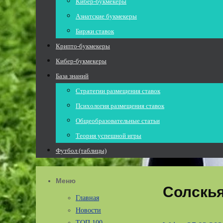
Кибер-букмекеры
Азиатские букмекеры
Биржи ставок
Крипто-букмекеры
Кибер-букмекеры
База знаний
Стратегии размещения ставок
Психология размещения ставок
Общеобразовательные статьи
Теория успешной игры
Футбол (таблицы)
Меню
Солскья
Главная
Новости
ТОП 100