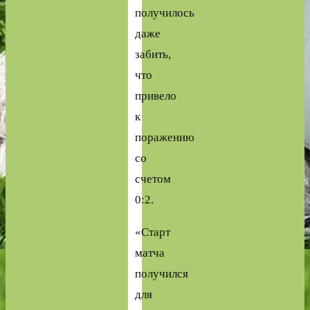
получилось
даже
забить,
что
привело
к
поражению
со
счетом
0:2.
«Старт
матча
получился
для