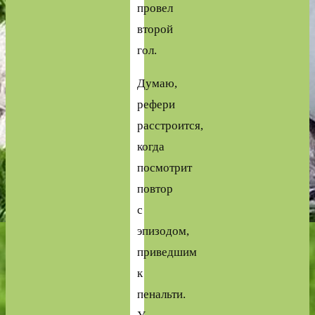
провел
второй
гол.
Думаю,
рефери
расстроится,
когда
посмотрит
повтор
с
эпизодом,
приведшим
к
пенальти.