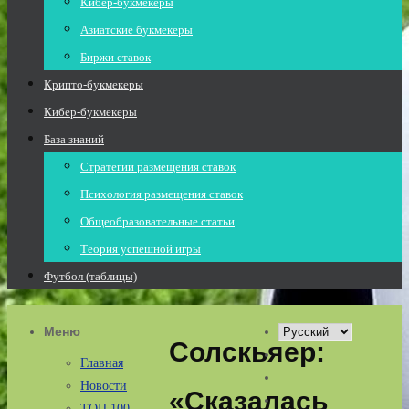
Кибер-букмекеры
Азиатские букмекеры
Биржи ставок
Крипто-букмекеры
Кибер-букмекеры
База знаний
Стратегии размещения ставок
Психология размещения ставок
Общеобразовательные статьи
Теория успешной игры
Футбол (таблицы)
Меню
Выбрать
Солскьяер:
язык
Главная
Новости
«Сказалась
ТОП 100