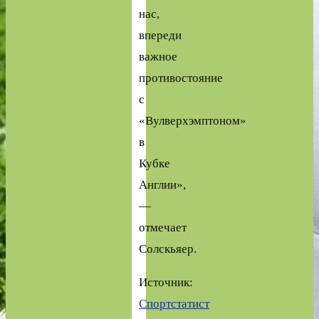
нас,
впереди
важное
противостояние
с
«Вулверхэмптоном»
в
Кубке
Англии»,
—
отмечает
Солскьяер.
Источник:
Спортстатист