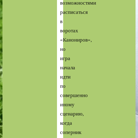
возможностями
расписаться
в
воротах
«Канониров»,
но
игра
начала
идти
по
совершенно
иному
сценарию,
когда
соперник