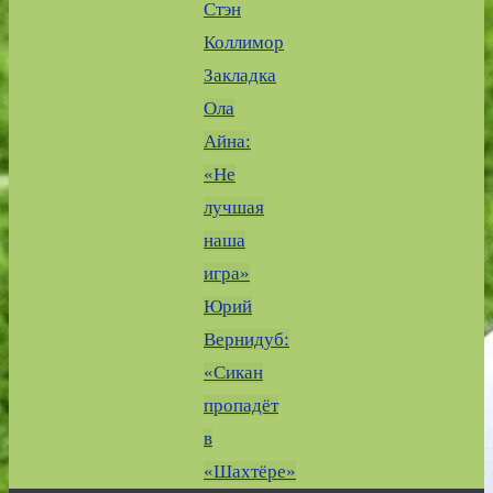
Стэн
Коллимор
.
Закладка
.
Ола
Айна:
«Не
лучшая
наша
игра»
Юрий
Вернидуб:
«Сикан
пропадёт
в
«Шахтёре»