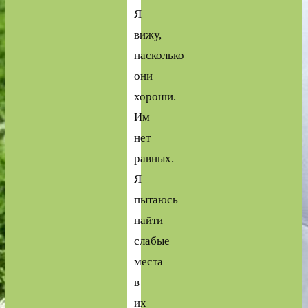
Я
вижу,
насколько
они
хороши.
Им
нет
равных.
Я
пытаюсь
найти
слабые
места
в
их