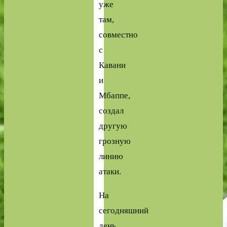
уже
там,
совместно
с
Кавани
и
Мбаппе,
создал
другую
грозную
линию
атаки.
На
сегодняшний
день