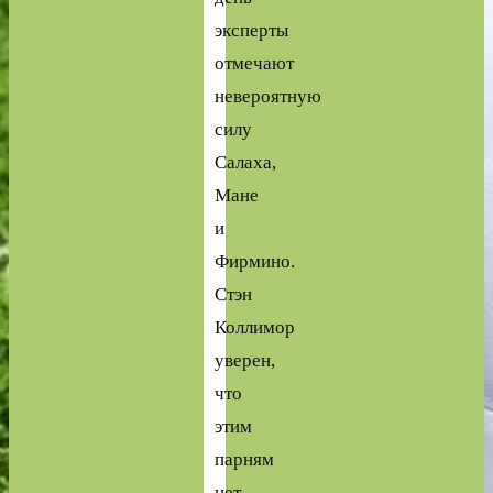
эксперты
отмечают
невероятную
силу
Салаха,
Мане
и
Фирмино.
Стэн
Коллимор
уверен,
что
этим
парням
нет