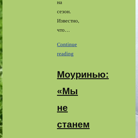
на
сезон.
Известно,
что…
Continue
reading
Моуринью:
«Мы
не
станем