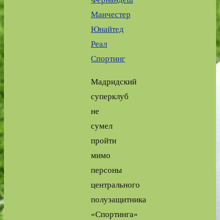
Манчестер
Юнайтед
,
Реал
,
Спортинг
Мадридский
суперклуб
не
сумел
пройти
мимо
персоны
центрального
полузащитника
«Спортинга»