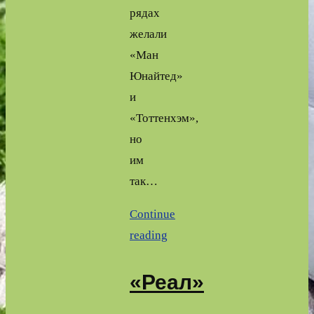
рядах
желали
«Ман
Юнайтед»
и
«Тоттенхэм»,
но
им
так…
Continue
reading
«Реал»