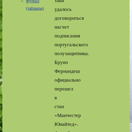
таки
Футбол
(таблицы)
удалось
договориться
насчет
подписания
португальского
полузащитника.
Бруно
Фернандеш
официально
перешел
в
стан
«Манчестер
Юнайтед».