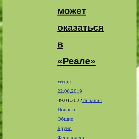
может
оказаться
в
«Реале»
Writer
22.08.2019
09.01.2022
Испания
,
Новости
,
Общие
Бруно
Фернандеш
,