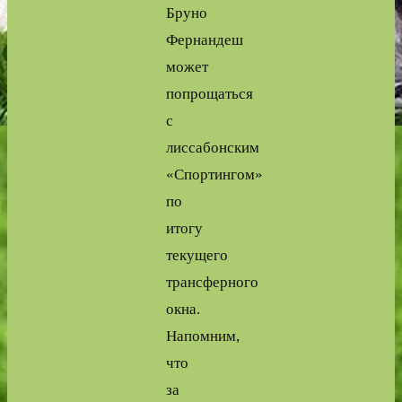
Бруно
Фернандеш
может
попрощаться
с
лиссабонским
«Спортингом»
по
итогу
текущего
трансферного
окна.
Напомним,
что
за