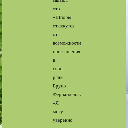
заявил,
что
«Шпоры»
откажутся
от
возможности
приглашения
в
свои
ряды
Бруно
Фернандеша.
«Я
могу
уверенно