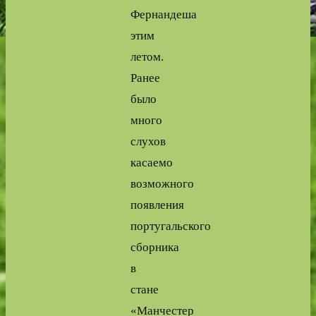
Фернандеша
этим
летом.
Ранее
было
много
слухов
касаемо
возможного
появления
португальского
сборника
в
стане
«Манчестер