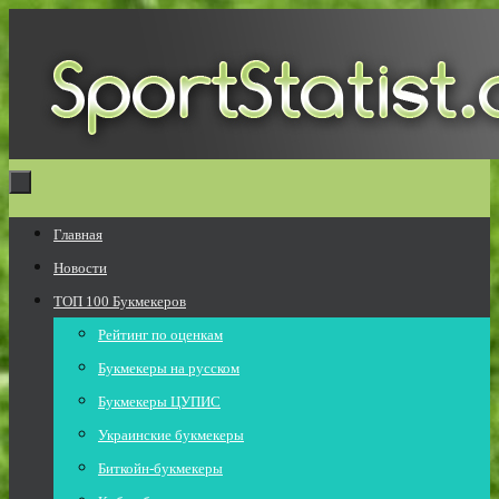
Перейти
к
содержимому
Перейти
Главная
к
Новости
содержимому
ТОП 100 Букмекеров
Рейтинг по оценкам
Букмекеры на русском
Букмекеры ЦУПИС
Украинские букмекеры
Биткойн-букмекеры