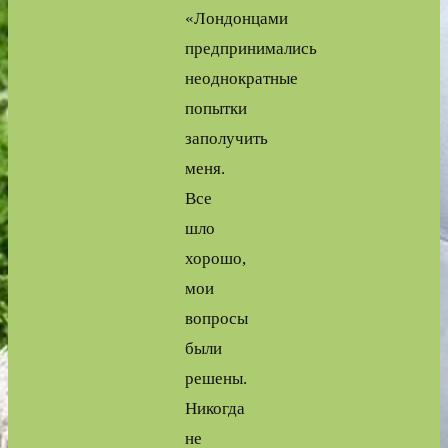
«Лондонцами
предпринимались
неоднократные
попытки
заполучить
меня.
Все
шло
хорошо,
мои
вопросы
были
решены.
Никогда
не