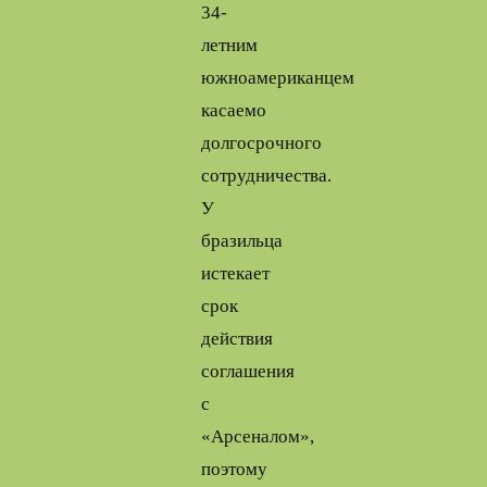
34-
летним
южноамериканцем
касаемо
долгосрочного
сотрудничества.
У
бразильца
истекает
срок
действия
соглашения
с
«Арсеналом»,
поэтому