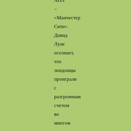
АПЛ
–
«Манчестер
Сити».
Давид
Луис
осознает,
что
лондонцы
проиграли
с
разгромным
счетом
во
многом