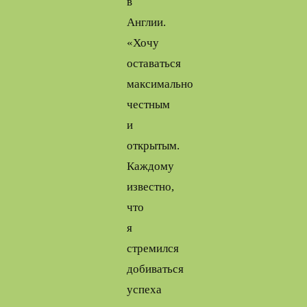
в
Англии.
«Хочу
оставаться
максимально
честным
и
открытым.
Каждому
известно,
что
я
стремился
добиваться
успеха