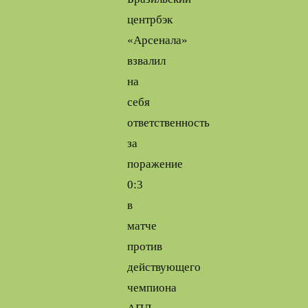
центрбэк
«Арсенала»
взвалил
на
себя
ответственность
за
поражение
0:3
в
матче
против
действующего
чемпиона