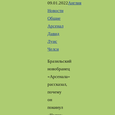
09.01.2022
Англия
,
Новости
,
Общие
Арсенал
,
Давид
Луис
,
Челси
Бразильский
новобранец
«Арсенала»
рассказал,
почему
он
покинул