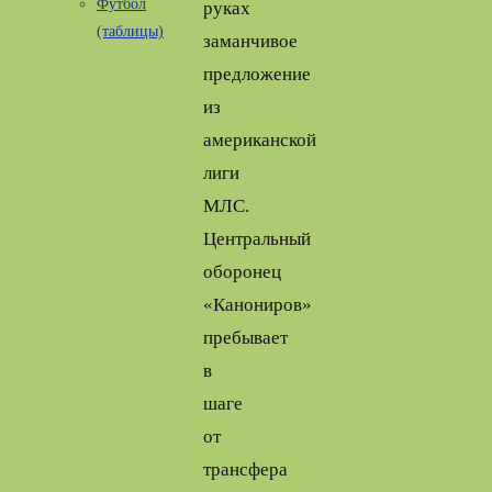
Футбол
руках
(таблицы)
заманчивое
предложение
из
американской
лиги
МЛС.
Центральный
оборонец
«Канониров»
пребывает
в
шаге
от
трансфера