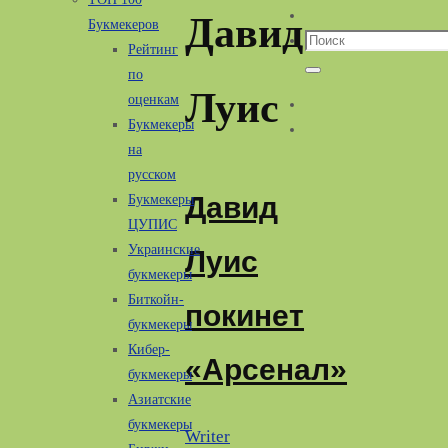
Давид
Букмекеров
Что
Рейтинг
искать:
по
Поиск
Луис
оценкам
Букмекеры
на
русском
Давид
Букмекеры
ЦУПИС
Украинские
Луис
букмекеры
Биткойн-
покинет
букмекеры
Кибер-
«Арсенал»
букмекеры
Азиатские
букмекеры
Writer