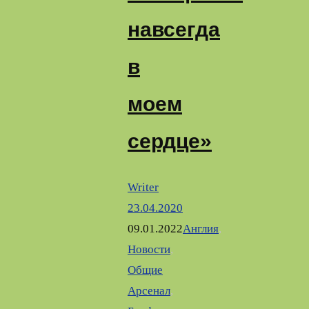
навсегда
в
моем
сердце»
Writer
23.04.2020
09.01.2022
Англия
,
Новости
,
Общие
Арсенал
,