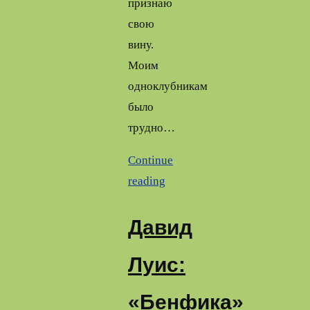
признаю
свою
вину.
Моим
одноклубникам
было
трудно…
Continue
reading
Давид
Луис:
«Бенфика»