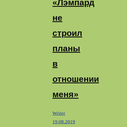
«Лэмпард
не
строил
планы
в
отношении
меня»
Writer
19.08.2019