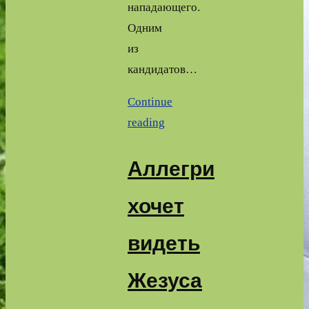
нападающего.
Одним
из
кандидатов…
Continue
reading
Аллегри
хочет
видеть
Жезуса