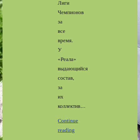
Лиги
Чемпионов
за
все
время.
У
«Реала»
выдающийся
состав,
за
их
коллектив…
Continue
reading