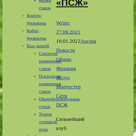
«ПСЖ»
Биржи
ставок
Крипто-
Writer
букмекеры
Кибер-
27.08.2021
букмекеры
10.01.2022
Англия
,
База знаний
Новости
,
Стратегии
Общие
,
размещения
Франция
ставок
Психология
Жезус
,
размещения
Манчестер
ставок
Сити
,
Общеобразовательные
ПСЖ
статьи
Теория
Сильнейший
успешной
клуб
игры