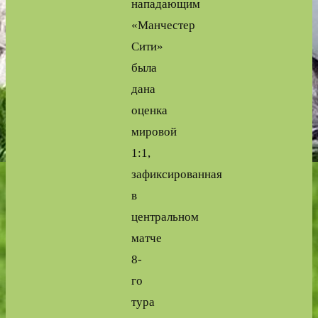
нападающим
«Манчестер
Сити»
была
дана
оценка
мировой
1:1,
зафиксированная
в
центральном
матче
8-
го
тура