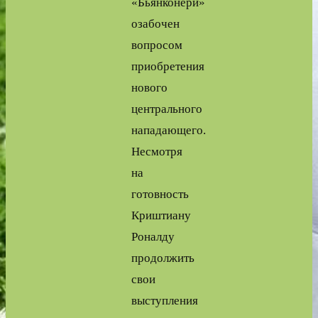
«Бьянконери»
озабочен
вопросом
приобретения
нового
центрального
нападающего.
Несмотря
на
готовность
Криштиану
Роналду
продолжить
свои
выступления