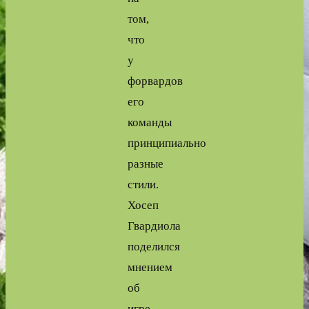
том,
что
у
форвардов
его
команды
принципиально
разные
стили.
Хосеп
Гвардиола
поделился
мнением
об
игре