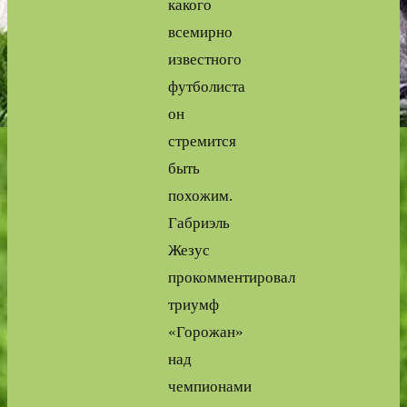
какого
всемирно
известного
футболиста
он
стремится
быть
похожим.
Габриэль
Жезус
прокомментировал
триумф
«Горожан»
над
чемпионами