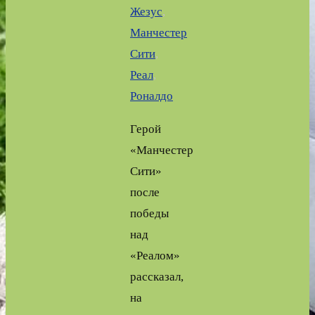
Жезус
,
Манчестер
Сити
,
Реал
,
Роналдо
Герой
«Манчестер
Сити»
после
победы
над
«Реалом»
рассказал,
на