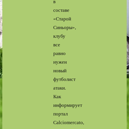
в
составе
«Старой
Синьоры»,
клубу
все
равно
нужен
новый
футболист
атаки.
Как
информирует
портал
Calciomercato,