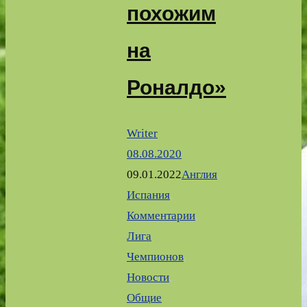
похожим
на
Роналдо»
Writer
08.08.2020
09.01.2022
Англия
,
Испания
,
Комментарии
,
Лига
Чемпионов
,
Новости
,
Общие