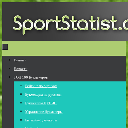
Перейти
к
содержимому
Перейти
Главная
к
Новости
содержимому
ТОП 100 Букмекеров
Рейтинг по оценкам
Букмекеры на русском
Букмекеры ЦУПИС
Украинские букмекеры
Биткойн-букмекеры