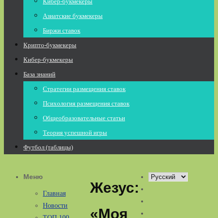
Кибер-букмекеры
Азиатские букмекеры
Биржи ставок
Крипто-букмекеры
Кибер-букмекеры
База знаний
Стратегии размещения ставок
Психология размещения ставок
Общеобразовательные статьи
Теория успешной игры
Футбол (таблицы)
Меню
Выбрать
Жезус:
язык
Главная
Новости
«Моя
ТОП 100