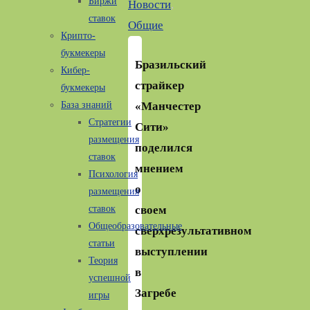
Биржи
Новости
,
ставок
Общие
Крипто-
букмекеры
Бразильский
Кибер-
страйкер
букмекеры
«Манчестер
База знаний
Стратегии
Сити»
размещения
поделился
ставок
мнением
Психология
о
размещения
своем
ставок
Общеобразовательные
сверхрезультативном
статьи
выступлении
Теория
в
успешной
Загребе
игры