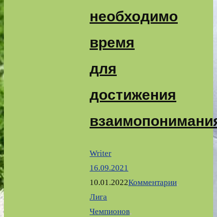
необходимо
время
для
достижения
взаимопонимани
Writer
16.09.2021
10.01.2022
Комментарии
,
Лига
Чемпионов
,