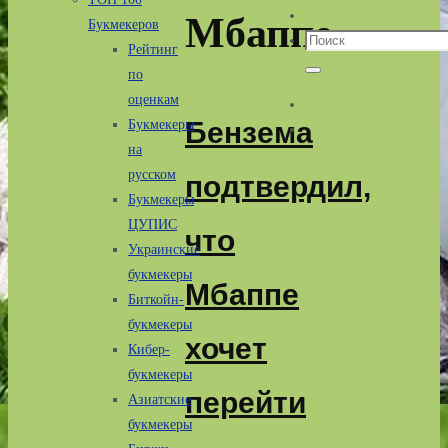
Мбаппе
Букмекеров
Что
Рейтинг
искать:
по
Поиск
оценкам
Бензема
Букмекеры
на
русском
подтвердил,
Букмекеры
ЦУПИС
что
Украинские
букмекеры
Мбаппе
Биткойн-
букмекеры
хочет
Кибер-
букмекеры
перейти
Азиатские
букмекеры