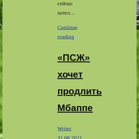
сейчас
хотел…
Continue
reading
«ПСЖ»
хочет
продлить
Мбаппе
Writer
31.08.2021