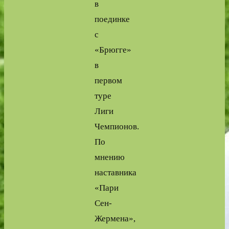
в
поединке
с
«Брюгге»
в
первом
туре
Лиги
Чемпионов.
По
мнению
наставника
«Пари
Сен-
Жермена»,