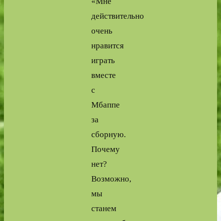
«Мне
действительно
очень
нравится
играть
вместе
с
Мбаппе
за
сборную.
Почему
нет?
Возможно,
мы
станем