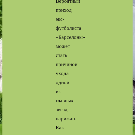
Вероятный
приход
экс-
футболиста
«Барселоны»
может
стать
причиной
ухода
одной
из
главных
звезд
парижан.
Как