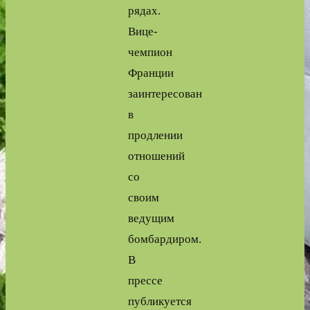
рядах.
Вице-
чемпион
Франции
заинтересован
в
продлении
отношений
со
своим
ведущим
бомбардиром.
В
прессе
публикуется