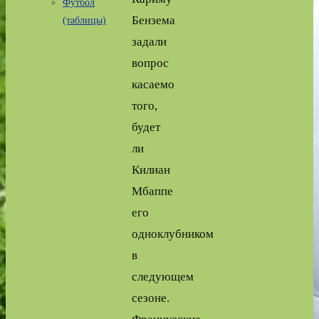
Футбол
Бензема
(таблицы)
задали
вопрос
касаемо
того,
будет
ли
Килиан
Мбаппе
его
одноклубником
в
следующем
сезоне.