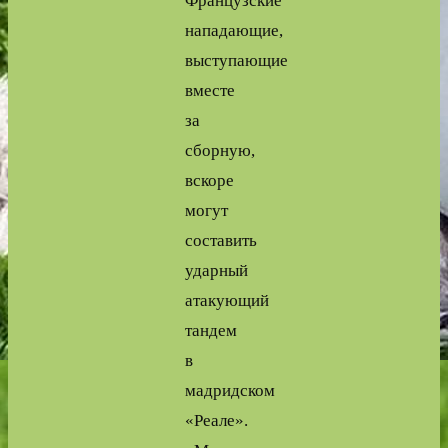
Французские
нападающие,
выступающие
вместе
за
сборную,
вскоре
могут
составить
ударный
атакующий
тандем
в
мадридском
«Реале».