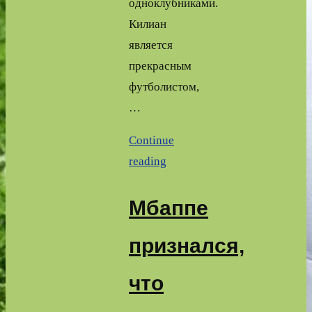
одноклубниками.
Килиан
является
прекрасным
футболистом,
…
Continue
reading
Мбаппе
признался,
что