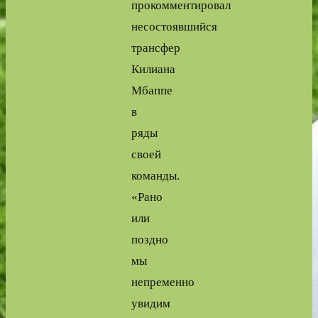
прокомментировал
несостоявшийся
трансфер
Килиана
Мбаппе
в
ряды
своей
команды.
«Рано
или
поздно
мы
непременно
увидим