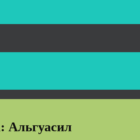
а:
Альгуасил