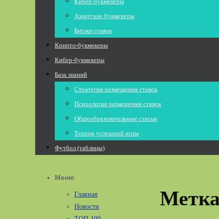
Кибер-букмекеры
Азиатские букмекеры
Биржи ставок
Крипто-букмекеры
Кибер-букмекеры
База знаний
Стратегии размещения ставок
Психология размещения ставок
Общеобразовательные статьи
Теория успешной игры
Футбол (таблицы)
Меню
Метк
Главная
Новости
ТОП 100