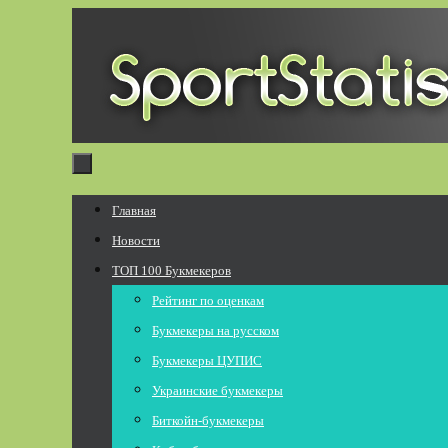
Перейти
к
содержимому
Перейти
Главная
к
Новости
содержимому
ТОП 100 Букмекеров
Рейтинг по оценкам
Букмекеры на русском
Букмекеры ЦУПИС
Украинские букмекеры
Биткойн-букмекеры