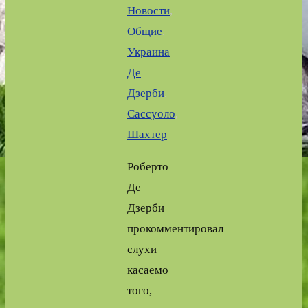
Новости
,
Общие
,
Украина
Де
Дзерби
,
Сассуоло
,
Шахтер
Роберто
Де
Дзерби
прокомментировал
слухи
касаемо
того,