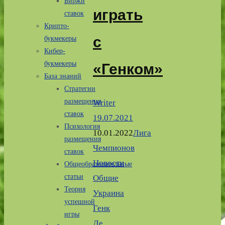
Биржи
играть
ставок
Крипто-
с
букмекеры
Кибер-
букмекеры
«Генком»
База знаний
Стратегии
размещения
Writer
ставок
19.07.2021
Психология
10.01.2022
Лига
размещения
Чемпионов
,
ставок
Новости
,
Общеобразовательные
статьи
Общие
,
Теория
Украина
успешной
Генк
,
игры
Де