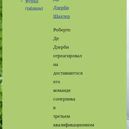
Футбол
Дзерби
,
(таблицы)
Шахтер
Роберто
Де
Дзерби
отреагировал
на
доставшегося
его
команде
соперника
в
третьем
квалификационном