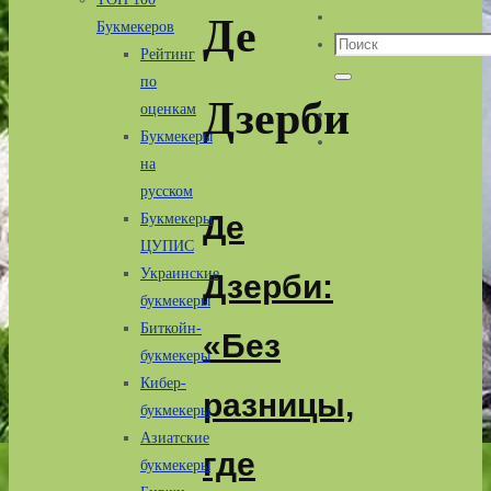
Де
Букмекеров
Что
Рейтинг
искать:
по
Поиск
Дзерби
оценкам
Букмекеры
на
русском
Де
Букмекеры
ЦУПИС
Украинские
Дзерби:
букмекеры
Биткойн-
«Без
букмекеры
Кибер-
разницы,
букмекеры
Азиатские
где
букмекеры