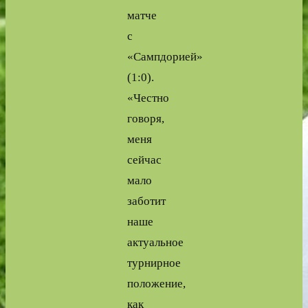
матче
с
«Сампдорией»
(1:0).
«Честно
говоря,
меня
сейчас
мало
заботит
наше
актуальное
турнирное
положение,
как