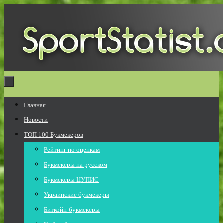
Перейти
к
содержимому
Перейти
Главная
к
Новости
содержимому
ТОП 100 Букмекеров
Рейтинг по оценкам
Букмекеры на русском
Букмекеры ЦУПИС
Украинские букмекеры
Биткойн-букмекеры