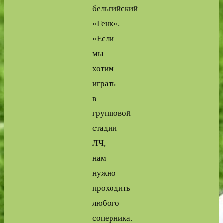
бельгийский
«Генк».
«Если
мы
хотим
играть
в
групповой
стадии
ЛЧ,
нам
нужно
проходить
любого
соперника.