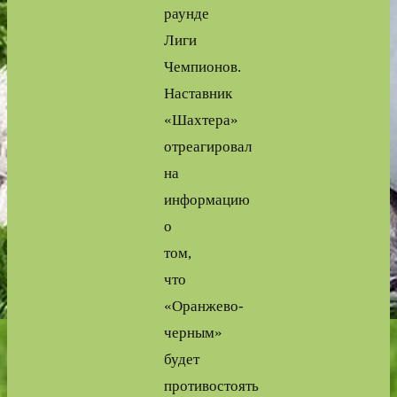
раунде
Лиги
Чемпионов.
Наставник
«Шахтера»
отреагировал
на
информацию
о
том,
что
«Оранжево-
черным»
будет
противостоять