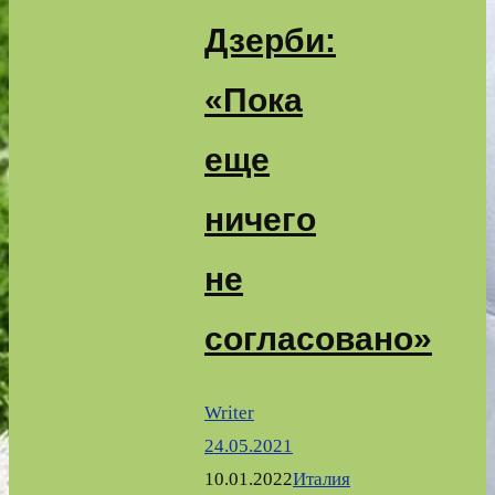
Дзерби:
«Пока
еще
ничего
не
согласовано»
Writer
24.05.2021
10.01.2022
Италия
,