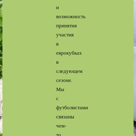
и
возможность
принятия
участия
в
еврокубках
в
следующем
сезоне.
Мы
с
футболистами
связаны
чем-
то