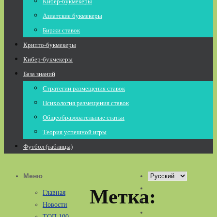
Кибер-букмекеры
Азиатские букмекеры
Биржи ставок
Крипто-букмекеры
Кибер-букмекеры
База знаний
Стратегии размещения ставок
Психология размещения ставок
Общеобразовательные статьи
Теория успешной игры
Футбол (таблицы)
Меню
Выбрать
язык
Метка:
Главная
Новости
ТОП 100