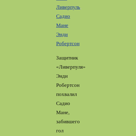
Ливерпуль
,
Садио
Мане
,
Энди
Робертсон
Защитник
«Ливерпуля»
Энди
Робертсон
похвалил
Садио
Мане,
забившего
гол