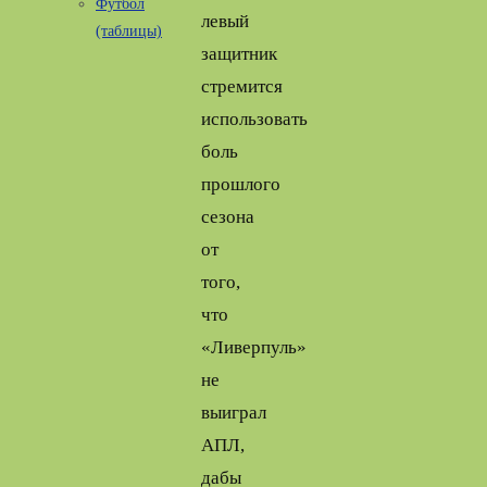
Футбол
левый
(таблицы)
защитник
стремится
использовать
боль
прошлого
сезона
от
того,
что
«Ливерпуль»
не
выиграл
АПЛ,
дабы