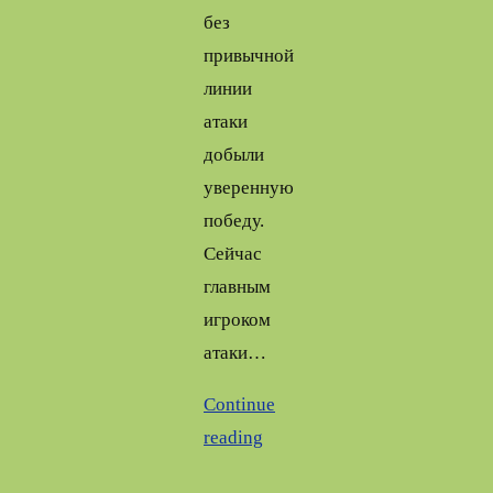
без
привычной
линии
атаки
добыли
уверенную
победу.
Сейчас
главным
игроком
атаки…
Continue
reading