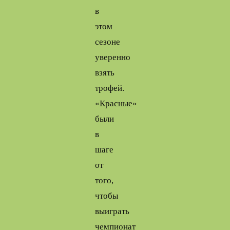
в
этом
сезоне
уверенно
взять
трофей.
«Красные»
были
в
шаге
от
того,
чтобы
выиграть
чемпионат