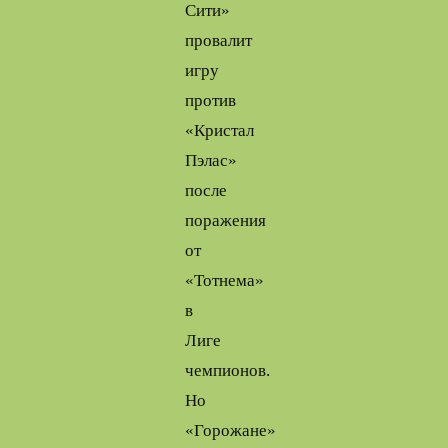
Сити»
провалит
игру
против
«Кристал
Пэлас»
после
поражения
от
«Тотнема»
в
Лиге
чемпионов.
Но
«Горожане»