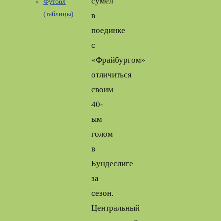
сумел
Футбол
(таблицы)
в
поединке
с
«Фрайбургом»
отличиться
своим
40-
ым
голом
в
Бундеслиге
за
сезон.
Центральный