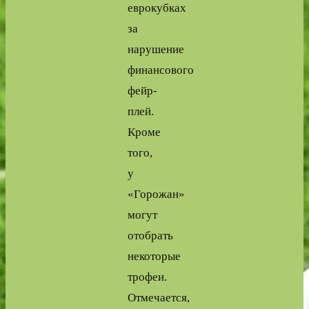
еврокубках
за
нарушение
финансового
фейр-
плей.
Кроме
того,
у
«Горожан»
могут
отобрать
некоторые
трофеи.
Отмечается,