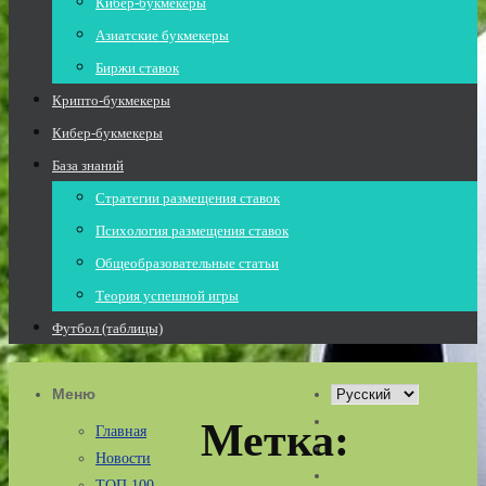
Кибер-букмекеры
Азиатские букмекеры
Биржи ставок
Крипто-букмекеры
Кибер-букмекеры
База знаний
Стратегии размещения ставок
Психология размещения ставок
Общеобразовательные статьи
Теория успешной игры
Футбол (таблицы)
Меню
Выбрать
язык
Метка:
Главная
Новости
ТОП 100