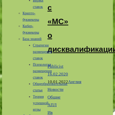
Биржи
с
ставок
Крипто-
«МС»
букмекеры
Кибер-
букмекеры
о
База знаний
Стратегии
дисквалификаци
размещения
ставок
Психология
Publicist
размещения
16.02.2020
ставок
10.01.2022
Англия
,
Общеобразовательные
Новости
,
статьи
Общие
Теория
успешной
АПЛ
,
игры
Ив