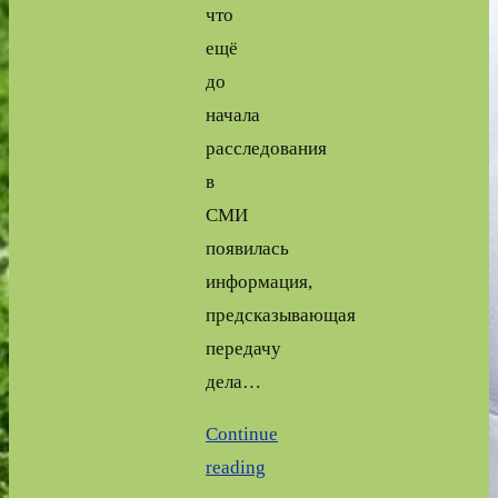
что
ещё
до
начала
расследования
в
СМИ
появилась
информация,
предсказывающая
передачу
дела…
Continue
reading