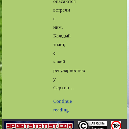
опасаются
встречи
с
ним.
Каждый
знает,
с
какой
регулярностью
у
Серхио…
Continue
reading