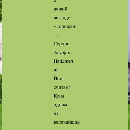
о
живой
легенде
«Горожан»
—
Серхио
Агуэро.
Найджел
де
Йонг
считает
Куна
одним
из
величайших