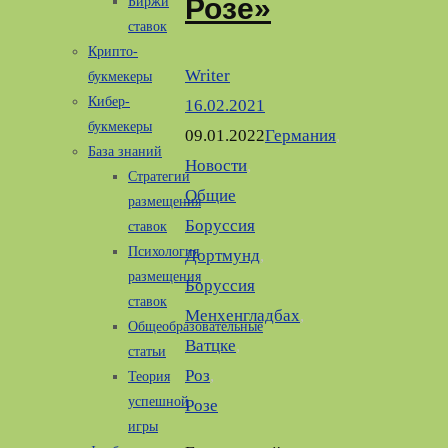
Розе»
Биржи
ставок
Крипто-
Writer
букмекеры
Кибер-
16.02.2021
букмекеры
09.01.2022
Германия
,
База знаний
Новости
,
Стратегии
Общие
размещения
Боруссия
ставок
Психология
Дортмунд
,
размещения
Боруссия
ставок
Менхенгладбах
,
Общеобразовательные
Ватцке
,
статьи
Роз
,
Теория
успешной
Розе
игры