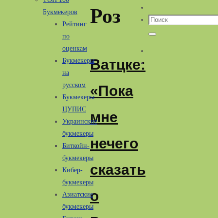
Роз
Букмекеров
Что
Рейтинг
искать:
по
Поиск
оценкам
Ватцке:
Букмекеры
на
русском
«Пока
Букмекеры
ЦУПИС
мне
Украинские
букмекеры
нечего
Биткойн-
букмекеры
сказать
Кибер-
букмекеры
о
Азиатские
букмекеры