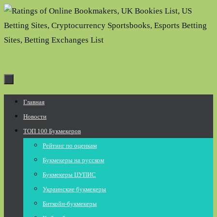
Перейти
к
содержимому
Перейти
Главная
к
Новости
содержимому
ТОП 100 Букмекеров
Рейтинг по оценкам
Букмекеры на русском
Букмекеры ЦУПИС
Украинские букмекеры
Биткойн-букмекеры