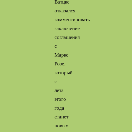
Ватцке
отказался
комментировать
заключение
соглашения
с
Марко
Розе,
который
с
лета
этого
года
станет
новым