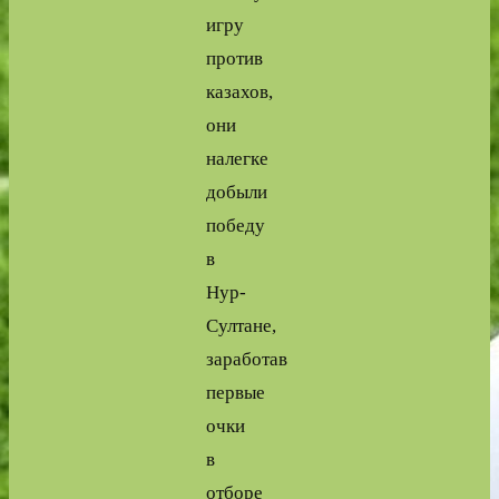
игру
против
казахов,
они
налегке
добыли
победу
в
Нур-
Султане,
заработав
первые
очки
в
отборе