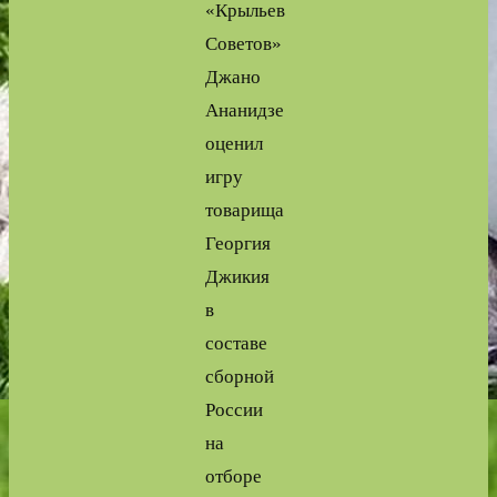
«Крыльев
Советов»
Джано
Ананидзе
оценил
игру
товарища
Георгия
Джикия
в
составе
сборной
России
на
отборе