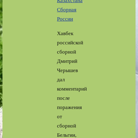
Казахстана
,
Сборная
России
Хавбек
российской
сборной
Дмитрий
Черышев
дал
комментарий
после
поражения
от
сборной
Бельгии,