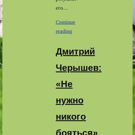
его…
Continue
reading
Дмитрий
Черышев:
«Не
нужно
никого
бояться»