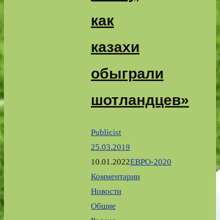
как
казахи
обыграли
шотландцев»
Publicist
25.03.2019
10.01.2022
ЕВРО-2020
,
Комментарии
,
Новости
,
Общие
,