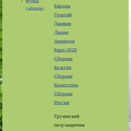
Футбол
Европы
(таблицы)
Георгий
Джикия
,
Джано
Ананидзе
,
Евро-2020
,
Сборная
Бельгии
,
Сборная
Казахстана
,
Сборная
России
Грузинский
полузащитник