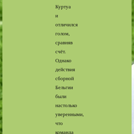
Куртуа
и
отличился
голом,
сравняв
счёт.
Однако
действия
сборной
Бельгии
были
настолько
уверенными,
что
команда