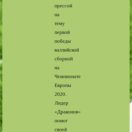
прессой
на
тему
первой
победы
валлийской
сборной
на
Чемпионате
Европы
2020.
Лидер
«Драконов»
помог
своей