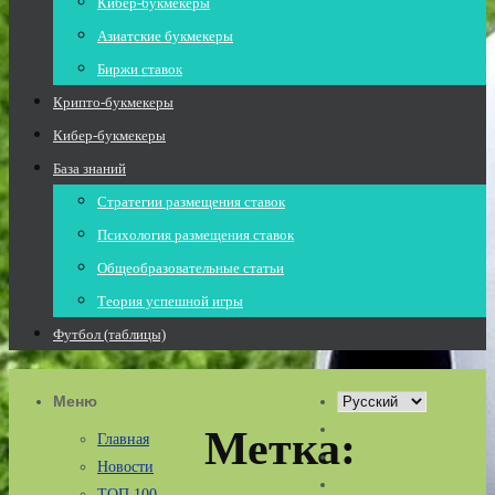
Кибер-букмекеры
Азиатские букмекеры
Биржи ставок
Крипто-букмекеры
Кибер-букмекеры
База знаний
Стратегии размещения ставок
Психология размещения ставок
Общеобразовательные статьи
Теория успешной игры
Футбол (таблицы)
Меню
Выбрать
язык
Метка:
Главная
Новости
ТОП 100