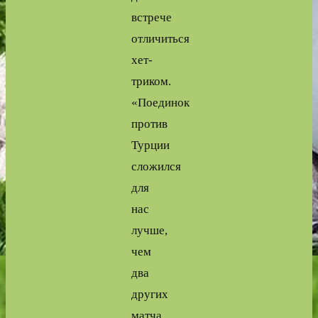
встрече
отличиться
хет-
триком.
«Поединок
против
Турции
сложился
для
нас
лучше,
чем
два
других
матча