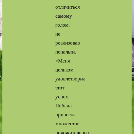
отличиться
самому
голом,
не
реализовав
пенальти.
«Меня
целиком
удовлетворил
этот
успех.
Победа
принесла
множество
положительных