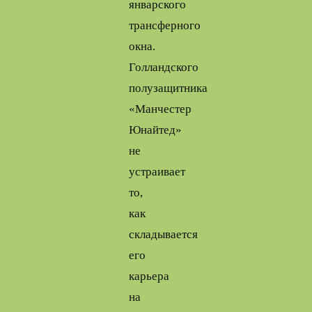
январского
трансферного
окна.
Голландского
полузащитника
«Манчестер
Юнайтед»
не
устраивает
то,
как
складывается
его
карьера
на