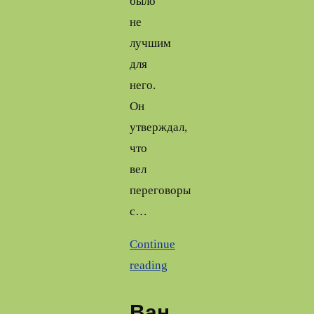
было
не
лучшим
для
него.
Он
утверждал,
что
вел
переговоры
с…
Continue
reading
Ван