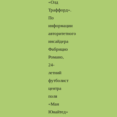
«Олд
Траффорд».
По
информации
авторитетного
инсайдера
Фабрицио
Романо,
24-
летний
футболист
центра
поля
«Ман
Юнайтед»