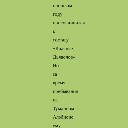
прошлом
году
присоединился
к
составу
«Красных
Дьяволов».
Но
за
время
пребывания
на
Туманном
Альбионе
ему