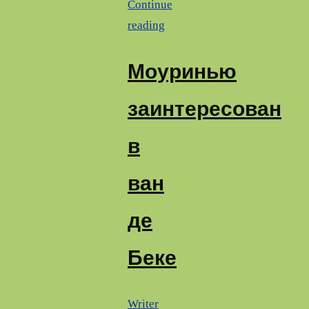
Continue
reading
Моуринью
заинтересован
в
ван
де
Беке
Writer