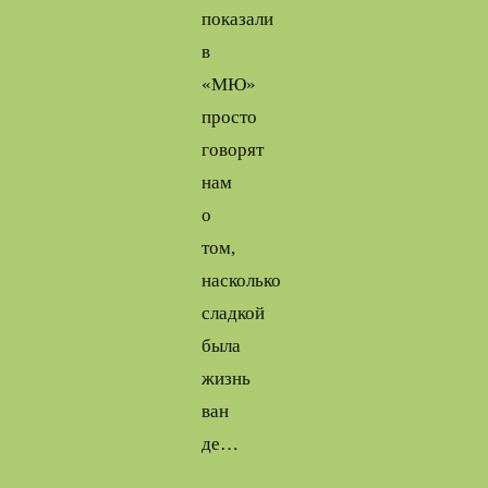
показали
в
«МЮ»
просто
говорят
нам
о
том,
насколько
сладкой
была
жизнь
ван
де…