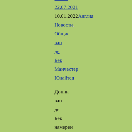
22.07.2021
10.01.2022
Англия
,
Новости
,
Общие
ван
де
Бек
,
Манчестер
Юнайтед
Донни
ван
де
Бек
намерен