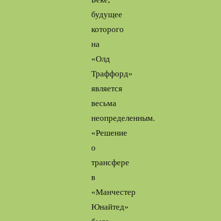
будущее
которого
на
«Олд
Траффорд»
является
весьма
неопределенным.
«Решение
о
трансфере
в
«Манчестер
Юнайтед»