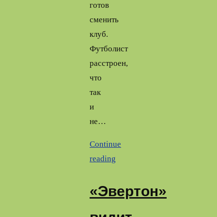
готов
сменить
клуб.
Футболист
расстроен,
что
так
и
не…
Continue
reading
«Эвертон»