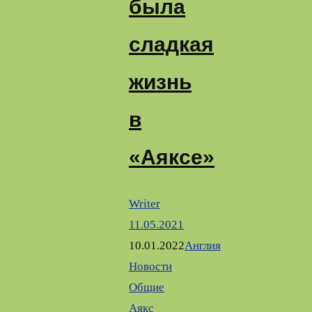
была
сладкая
жизнь
в
«Аяксе»
Writer
11.05.2021
10.01.2022
Англия
,
Новости
,
Общие
Аякс
,