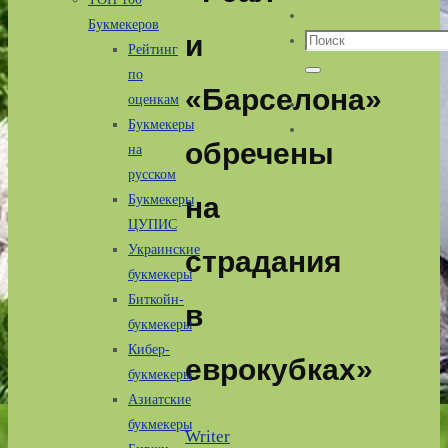
Букмекеров
и
Что
Рейтинг
искать:
по
Поиск
«Барселона»
оценкам
Букмекеры
обречены
на
русском
на
Букмекеры
ЦУПИС
Украинские
страдания
букмекеры
Биткойн-
в
букмекеры
Кибер-
еврокубках»
букмекеры
Азиатские
букмекеры
Writer