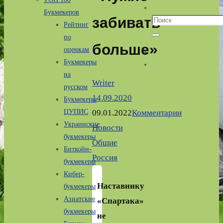
Букмекеров
забивать
Что
Рейтинг
искать:
по
Поиск
больше»
оценкам
Букмекеры
на
Writer
русском
14.09.2020
Букмекеры
09.01.2022
Комментарии
,
ЦУПИС
Украинские
Новости
,
букмекеры
Общие
,
Биткойн-
Россия
букмекеры
Кибер-
Наставнику
букмекеры
Азиатские
«Спартака»
букмекеры
не