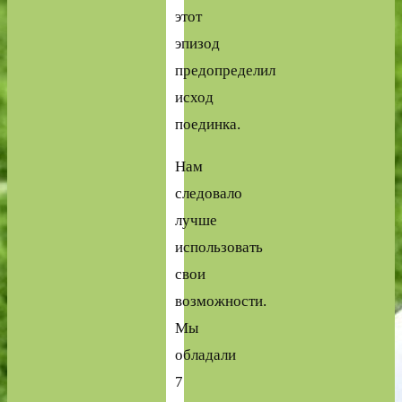
этот
эпизод
предопределил
исход
поединка.
Нам
следовало
лучше
использовать
свои
возможности.
Мы
обладали
7