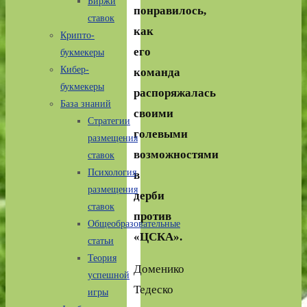
Биржи
понравилось,
ставок
как
Крипто-
его
букмекеры
Кибер-
команда
букмекеры
распоряжалась
База знаний
своими
Стратегии
голевыми
размещения
возможностями
ставок
Психология
в
размещения
дерби
ставок
против
Общеобразовательные
«ЦСКА».
статьи
Теория
Доменико
успешной
Тедеско
игры