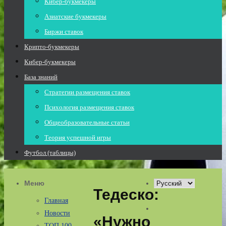
Кибер-букмекеры
Азиатские букмекеры
Биржи ставок
Крипто-букмекеры
Кибер-букмекеры
База знаний
Стратегии размещения ставок
Психология размещения ставок
Общеобразовательные статьи
Теория успешной игры
Футбол (таблицы)
Меню
Выбрать
Тедеско:
язык
Главная
Новости
«Нужно
ТОП 100