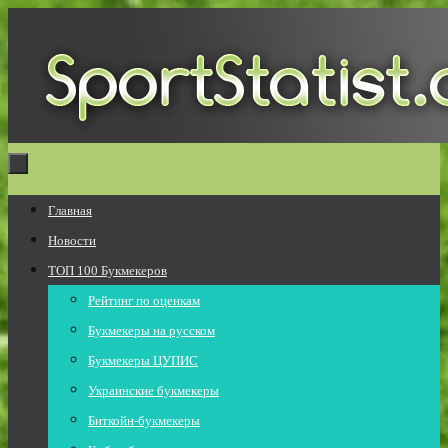
Перейти
к
содержимому
Перейти
Главная
к
Новости
содержимому
ТОП 100 Букмекеров
Рейтинг по оценкам
Букмекеры на русском
Букмекеры ЦУПИС
Украинские букмекеры
Биткойн-букмекеры