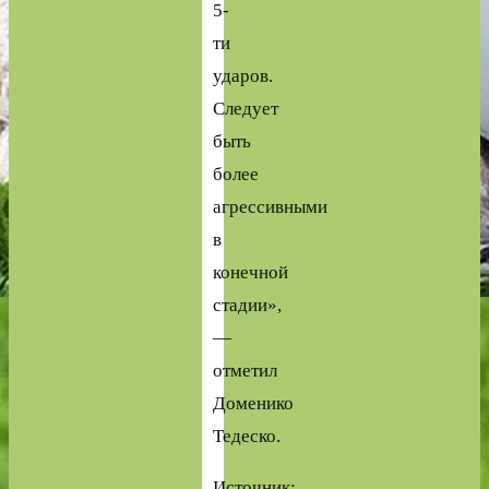
5-
ти
ударов.
Следует
быть
более
агрессивными
в
конечной
стадии»,
—
отметил
Доменико
Тедеско.
Источник: