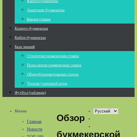
Кибер-букмекеры
Азиатские букмекеры
Биржи ставок
Крипто-букмекеры
Кибер-букмекеры
База знаний
Стратегии размещения ставок
Психология размещения ставок
Общеобразовательные статьи
Теория успешной игры
Футбол (таблицы)
Меню
Выбрать
Обзор
язык
Главная
Новости
букмекерской
ТОП 100