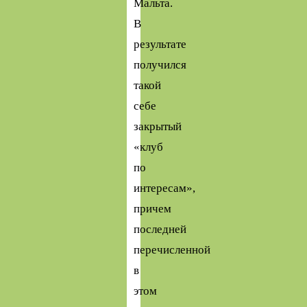
Мальта.
В
результате
получился
такой
себе
закрытый
«клуб
по
интересам»,
причем
последней
перечисленной
в
этом