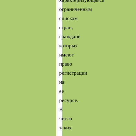
характеризующаяся
ограниченным
списком
стран,
граждане
которых
имеют
право
регистрации
на
ее
ресурсе.
В
число
таких