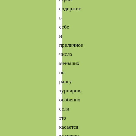
содержит
в
себе
и
приличное
число
меньших
по
рангу
турниров,
особенно
если
это
касается