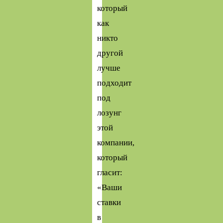
который
как
никто
другой
лучше
подходит
под
лозунг
этой
компании,
который
гласит:
«Ваши
ставки
в