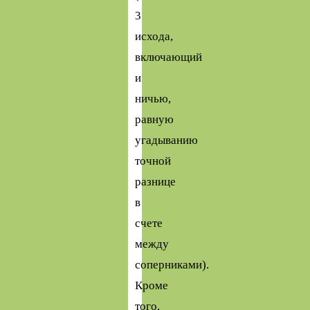
3
исхода,
включающий
и
ничью,
равную
угадыванию
точной
разнице
в
счете
между
соперниками).
Кроме
того,