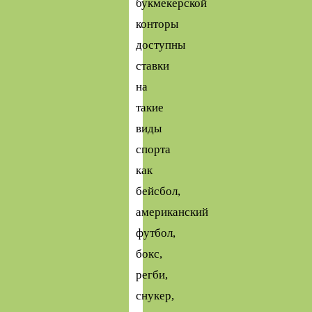
букмекерской
конторы
доступны
ставки
на
такие
виды
спорта
как
бейсбол,
американский
футбол,
бокс,
регби,
снукер,