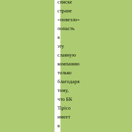
списке
стране
«повезло»
попасть
в
эту
славную
компанию
только
благодаря
тому,
что БК
Tipico
имеет
в