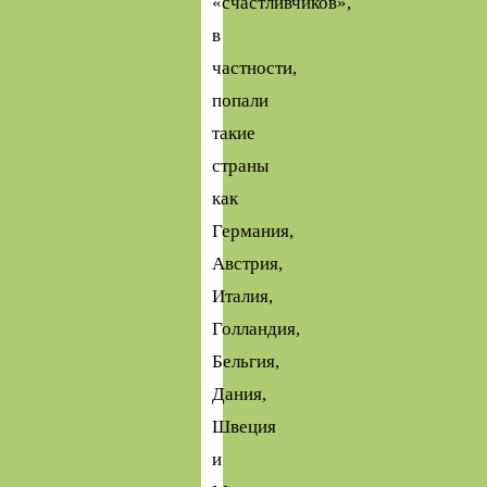
«счастливчиков»,
в
частности,
попали
такие
страны
как
Германия,
Австрия,
Италия,
Голландия,
Бельгия,
Дания,
Швеция
и