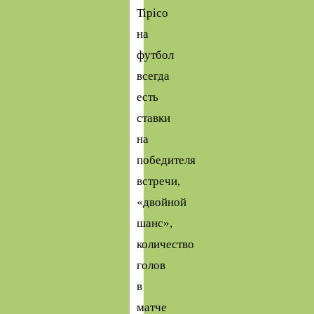
Tipico
на
футбол
всегда
есть
ставки
на
победителя
встречи,
«двойной
шанс»,
количество
голов
в
матче