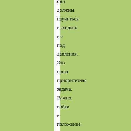
они
должны
научиться
выходить
из-
под
давления.
Это
наша
приоритетная
задача.
Важно
войти
в
положение