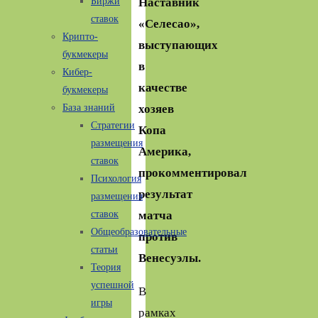
Наставник
Биржи
ставок
«Селесао»,
Крипто-
выступающих
букмекеры
в
Кибер-
качестве
букмекеры
хозяев
База знаний
Стратегии
Копа
размещения
Америка,
ставок
прокомментировал
Психология
результат
размещения
матча
ставок
Общеобразовательные
против
статьи
Венесуэлы.
Теория
успешной
В
игры
рамках