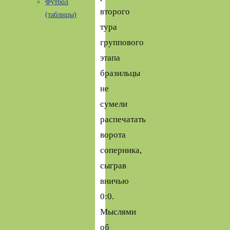
Футбол
второго
(таблицы)
тура
группового
этапа
бразильцы
не
сумели
распечатать
ворота
соперника,
сыграв
вничью
0:0.
Мыслями
об