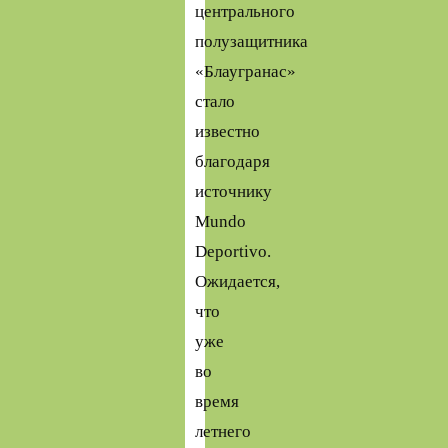
центрального
полузащитника
«Блаугранас»
стало
известно
благодаря
источнику
Mundo
Deportivo.
Ожидается,
что
уже
во
время
летнего