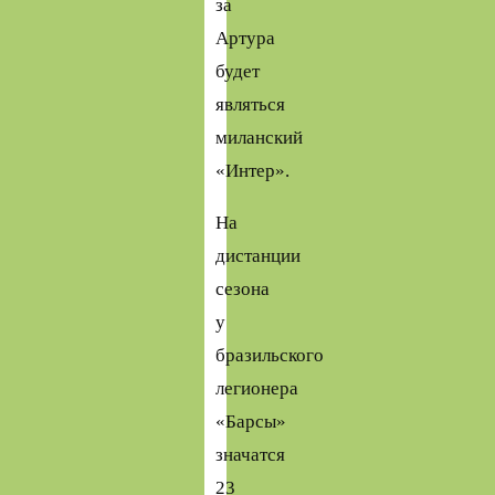
за
Артура
будет
являться
миланский
«Интер».
На
дистанции
сезона
у
бразильского
легионера
«Барсы»
значатся
23