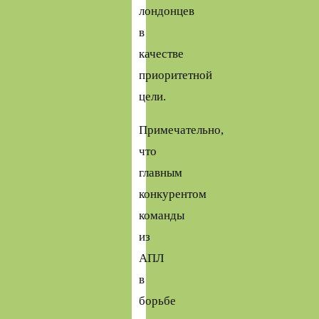
лондонцев
в
качестве
приоритетной
цели.
Примечательно,
что
главным
конкурентом
команды
из
АПЛ
в
борьбе