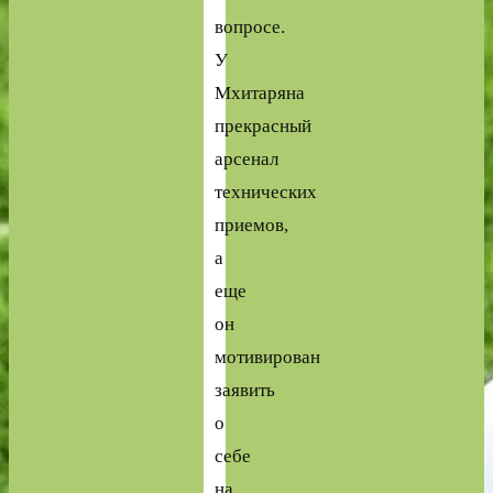
вопросе.
У
Мхитаряна
прекрасный
арсенал
технических
приемов,
а
еще
он
мотивирован
заявить
о
себе
на