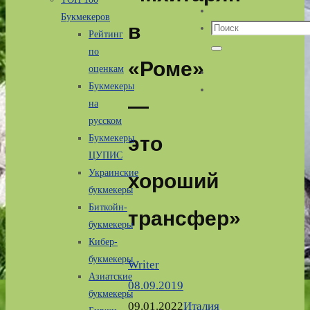
Букмекеров
в
Что
Рейтинг
искать:
по
Поиск
«Роме»
оценкам
Букмекеры
—
на
русском
это
Букмекеры
ЦУПИС
Украинские
хороший
букмекеры
Биткойн-
трансфер»
букмекеры
Кибер-
букмекеры
Writer
Азиатские
08.09.2019
букмекеры
09.01.2022
Италия
,