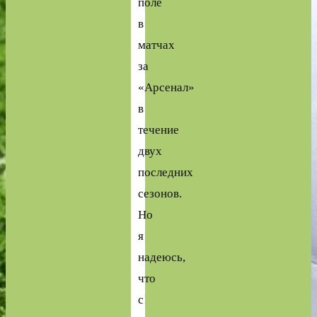
поле
в
матчах
за
«Арсенал»
в
течение
двух
последних
сезонов.
Но
я
надеюсь,
что
с