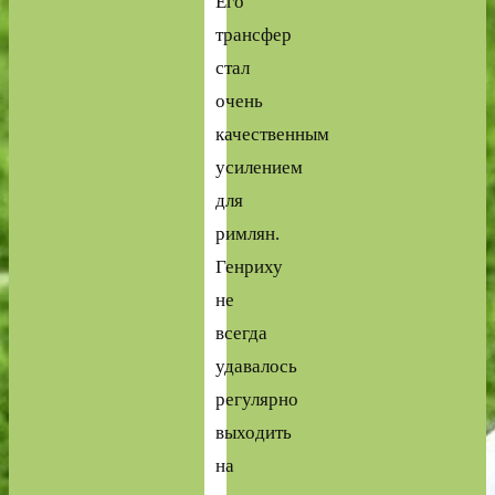
Его
трансфер
стал
очень
качественным
усилением
для
римлян.
Генриху
не
всегда
удавалось
регулярно
выходить
на