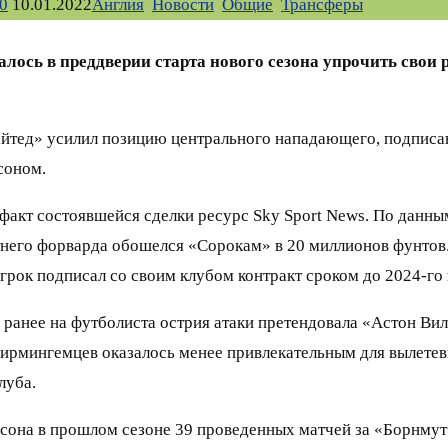
0
10.01.2022
Англия
,
Новости
,
Общие
,
Трансферы
лось в преддверии старта нового сезона упрочить свои
тед» усилил позицию центрального нападающего, подписав
соном.
факт состоявшейся сделки ресурс Sky Sport News. По данны
тнего форварда обошелся «Сорокам» в 20 миллионов фунтов
игрок подписал со своим клубом контракт сроком до 2024-го 
ранее на футболиста острия атаки претендовала «Астон Вил
ирмингемцев оказалось менее привлекательным для вылетев
луба.
сона в прошлом сезоне 39 проведенных матчей за «Борнмут»