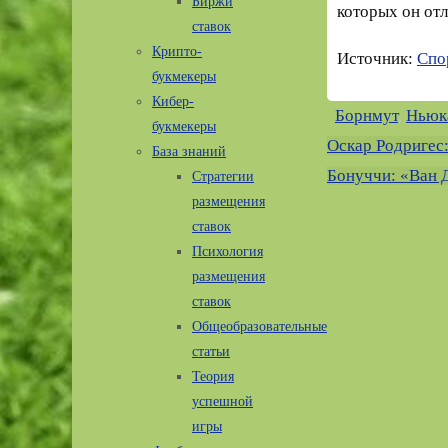
Биржи
которых он от
ставок
Крипто-
Источник:
Спо
букмекеры
Кибер-
Борнмут
,
Ньюк
букмекеры
Оскар Родригес
База знаний
Бонуччи: «Ван 
Стратегии
размещения
ставок
Психология
размещения
ставок
Общеобразовательные
статьи
Теория
успешной
игры