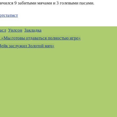
личился 9 забитыми мячами и 3 голевыми пасами.
ртстатист
асл
,
Уилсон
.
Закладка
.
: «Мы готовы отдаваться полностью игре»
Дейк заслужил Золотой мяч»