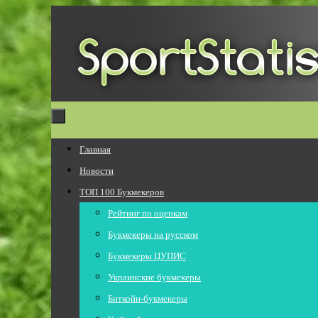
Перейти
к
содержимому
Перейти
Главная
к
Новости
содержимому
ТОП 100 Букмекеров
Рейтинг по оценкам
Букмекеры на русском
Букмекеры ЦУПИС
Украинские букмекеры
Биткойн-букмекеры