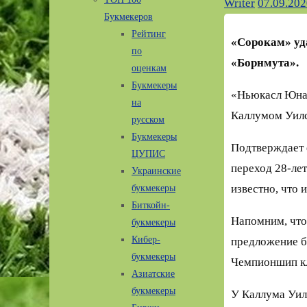
Writer
07.09.202
Букмекеров
Рейтинг
«Сорокам» уда
по
«Борнмута».
оценкам
Букмекеры
«Ньюкасл Юнай
на
Каллумом Уил
русском
Букмекеры
Подтверждает 
ЦУПИС
переход 28-ле
Украинские
известно, что 
букмекеры
Биткойн-
Напомним, что 
букмекеры
Кибер-
предложение б
букмекеры
Чемпионшип к
Азиатские
букмекеры
У Каллума Уил