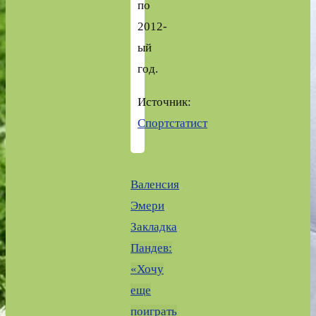
по
2012-
ый
год.
Источник:
Спортстатист
Валенсия
,
Эмери
.
Закладка
.
Пандев:
«Хочу
еще
поиграть