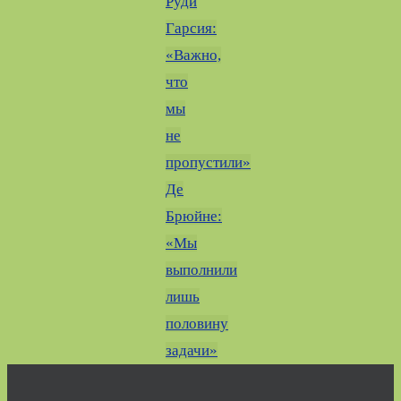
Руди
Гарсия:
«Важно,
что
мы
не
пропустили»
Де
Брюйне:
«Мы
выполнили
лишь
половину
задачи»