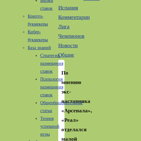
Биржи
Испания
,
ставок
Крипто-
Комментарии
,
букмекеры
Лига
Кибер-
Чемпионов
,
букмекеры
Новости
,
База знаний
Общие
Стратегии
размещения
ставок
По
Психология
мнению
размещения
экс-
ставок
наставника
Общеобразовательные
«Арсенала»,
статьи
Теория
«Реал»
успешной
отделался
игры
малой