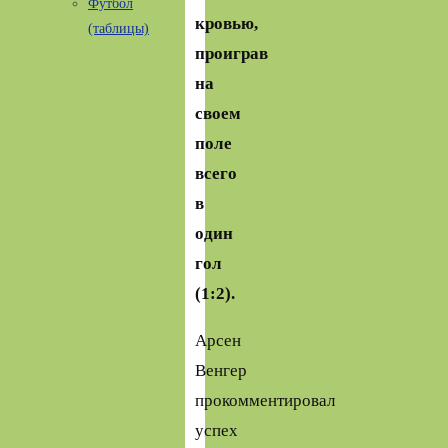
Футбол
кровью,
(таблицы)
проиграв
на
своем
поле
всего
в
один
гол
(1:2).
Арсен
Венгер
прокомментировал
успех