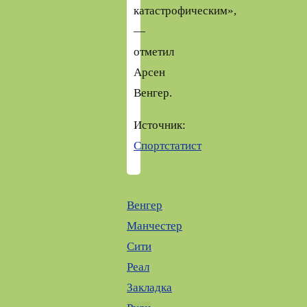
катастрофическим»,
—
отметил
Арсен
Венгер.
Источник:
Спортстатист
Венгер
,
Манчестер
Сити
,
Реал
.
Закладка
.