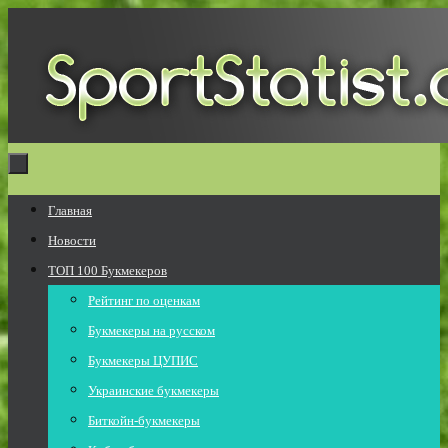
Перейти
к
содержимому
Перейти
Главная
к
Новости
содержимому
ТОП 100 Букмекеров
Рейтинг по оценкам
Букмекеры на русском
Букмекеры ЦУПИС
Украинские букмекеры
Биткойн-букмекеры