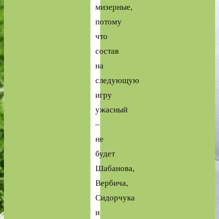
мизерные,
потому
что
состав
на
следующую
игру
ужасный
–
не
будет
Шабанова,
Вербича,
Сидорчука
и