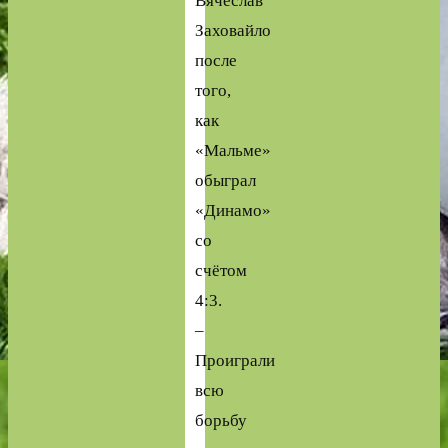
Вячеслав
Заховайло
после
того,
как
«Мальме»
обыграл
«Динамо»
со
счётом
4:3.
–
Проиграли
всю
борьбу