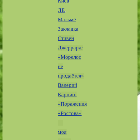
Киев
,
ЛЕ
,
Мальмё
.
Закладка
.
Стивен
Джеррард:
«Морелос
не
продаётся»
Валерий
Карпин:
«Поражения
«Ростова»
—
моя