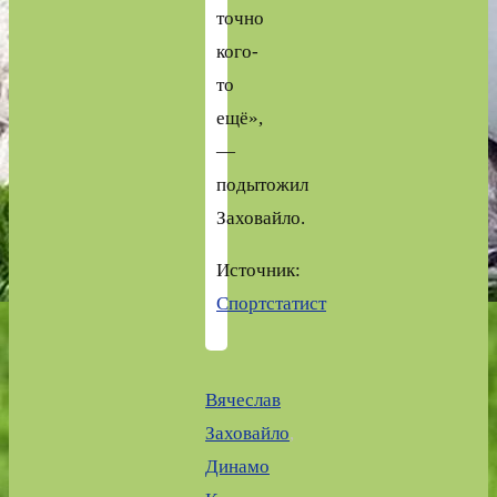
точно
кого-
то
ещё»,
—
подытожил
Заховайло.
Источник:
Спортстатист
Вячеслав
Заховайло
,
Динамо