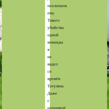
похлопаем
ему.
Такого
убийства
одной
команды
я
не
видел
со
времён
Татуляна.
Даже
с
паршивой