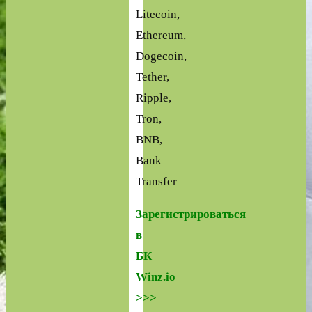
Litecoin,
Ethereum,
Dogecoin,
Tether,
Ripple,
Tron,
BNB,
Bank
Transfer
Зарегистрироваться
в
БК
Winz.io
>>>