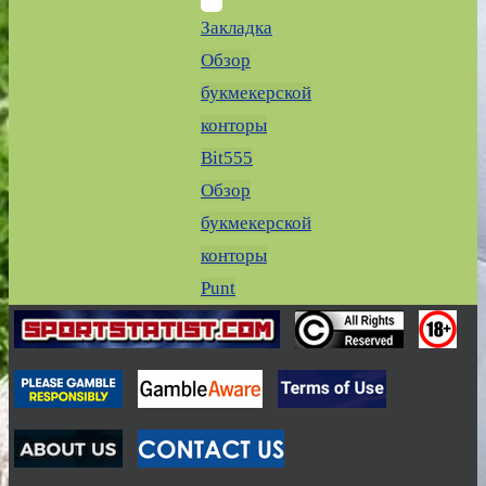
Закладка
.
Обзор
букмекерской
конторы
Bit555
Обзор
букмекерской
конторы
Punt