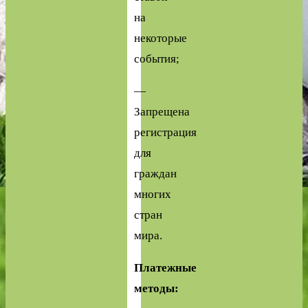
на
некоторые
события;
—
Запрещена
регистрация
для
граждан
многих
стран
мира.
Платежные
методы: