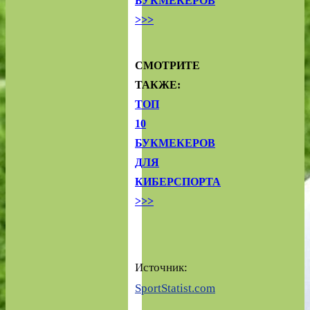
БУКМЕКЕРОВ
>>>
СМОТРИТЕ
ТАКЖЕ:
ТОП
10
БУКМЕКЕРОВ
ДЛЯ
КИБЕРСПОРТА
>>>
Источник:
SportStatist.com