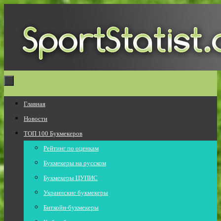
Перейти
к
содержимому
Перейти
Главная
к
Новости
содержимому
ТОП 100 Букмекеров
Рейтинг по оценкам
Букмекеры на русском
Букмекеры ЦУПИС
Украинские букмекеры
Биткойн-букмекеры