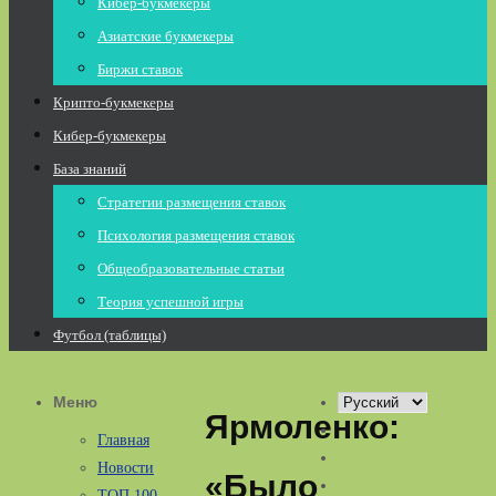
Кибер-букмекеры
Азиатские букмекеры
Биржи ставок
Крипто-букмекеры
Кибер-букмекеры
База знаний
Стратегии размещения ставок
Психология размещения ставок
Общеобразовательные статьи
Теория успешной игры
Футбол (таблицы)
Меню
Выбрать
Ярмоленко:
язык
Главная
Новости
«Было
ТОП 100