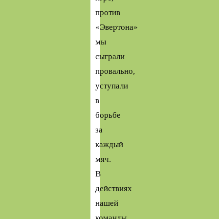
против
«Эвертона»
мы
сыграли
провально,
уступали
в
борьбе
за
каждый
мяч.
В
действиях
нашей
команды