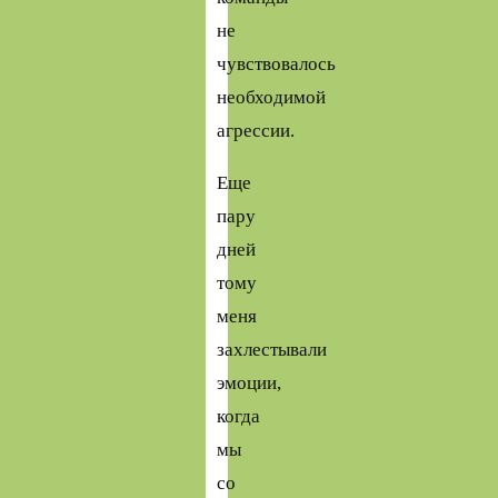
не
чувствовалось
необходимой
агрессии.
Еще
пару
дней
тому
меня
захлестывали
эмоции,
когда
мы
со