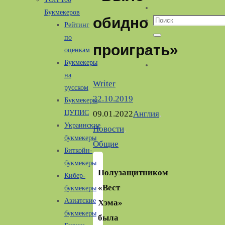
Букмекеров
обидно
Что
Рейтинг
искать:
по
Поиск
проиграть»
оценкам
Букмекеры
на
Writer
русском
22.10.2019
Букмекеры
09.01.2022
Англия
,
ЦУПИС
Украинские
Новости
,
букмекеры
Общие
Биткойн-
букмекеры
Полузащитником
Кибер-
«Вест
букмекеры
Азиатские
Хэма»
букмекеры
была