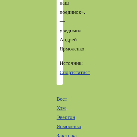
наш
поединок»,
—
уведомил
Андрей
Ярмоленко.
Источник:
Спортстатист
Вест
Хэм
,
Эвертон
,
Ярмоленко
.
Закладка
.