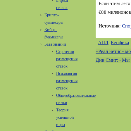
Биржи
Если этим лето
ставок
€88 миллионов
Крипто-
букмекеры
Источник:
Спо
Кибер-
букмекеры
АПЛ
,
Бенфика
База знаний
«Реал Бетис» м
Стратегии
размещения
Дин Смит: «Мы 
ставок
Психология
размещения
ставок
Общеобразовательные
статьи
Теория
успешной
игры