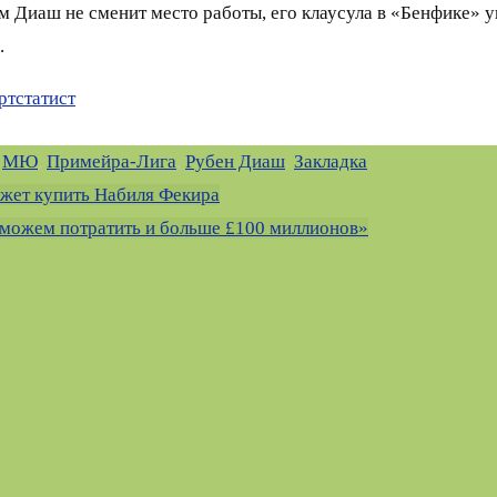
м Диаш не сменит место работы, его клаусула в «Бенфике» у
.
ртстатист
,
МЮ
,
Примейра-Лига
,
Рубен Диаш
.
Закладка
.
ожет купить Набиля Фекира
можем потратить и больше £100 миллионов»