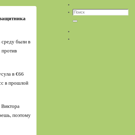
Что
 защитника
искать:
Поиск
 среду были в
 против
усула в €66
есс в прошлой
и Виктора
решь, поэтому