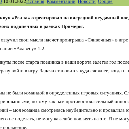
0
10.01.2022
Испания
,
Комментарии
,
Новости
,
Общие
коуч «Реала» отреагировал на очередной неудачный пое
воих подопечных в рамках Примеры.
 озвучил свои мысли насчет проигрыша «Сливочных» в игре 
пании «Алавесу» 1:2.
нуты после старта поединка в наши ворота залетел гол после
разу войти в игру. Задача становится куда сложнее, когда с
мы не были командой в определенных игровых ситуациях. С
трированными, потому как нам противостоял сильный оппоне
ний – моя команда смотрелась неубедительно и провалила э
его не поделать, не могу как-либо повлиять на это. Я не мог
е поражение.