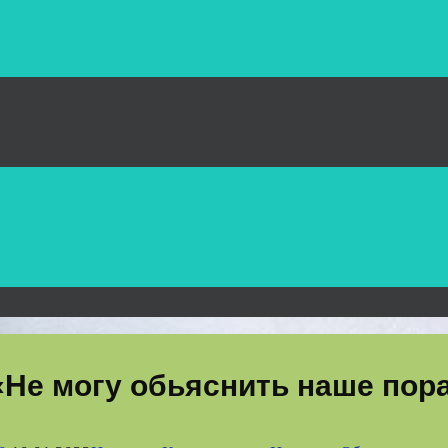
«Не могу обьяснить наше пор