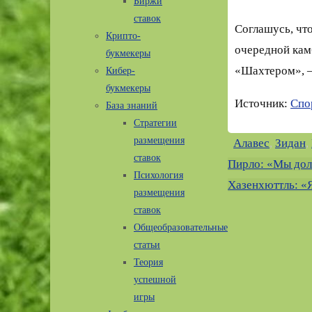
Биржи
ставок
Соглашусь, что
Крипто-
очередной камб
букмекеры
«Шахтером», —
Кибер-
букмекеры
Источник:
Спо
База знаний
Стратегии
размещения
Алавес
,
Зидан
,
ставок
Пирло: «Мы долж
Психология
Хазенхюттль: «
размещения
ставок
Общеобразовательные
статьи
Теория
успешной
игры