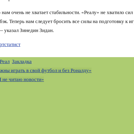
 нам очень не хватает стабильности. «Реалу» не хватило си
эк. Теперь нам следует бросить все силы на подготовку к иг
 указал Зинедин Зидан.
ртстатист
Реал
.
Закладка
.
ны играть в свой футбол и без Роналду»
Я не читаю новости»