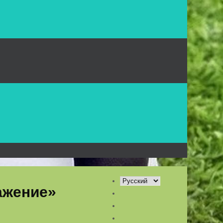
Выбрать
ажение»
язык