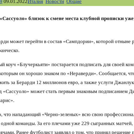
9
09.01.2022
Италия
,
Новости
,
Общие
Сассуоло» близок к смене места клубной прописки уж
рди может перейти в состав «Сампдории», которой отныне 
анческо.
й коуч «Блучеркьяти» постарается подписать для своей ко
с которым он хорошо знаком по «Нераверди». Сообщается, чт
жить за Берарди 12 миллионов евро, а также услуги Джанлук
д «Сассуоло» может стать первым знаковым подписанием Д
арис».
, что нападающий «Черно-зеленых» всю свою профессиона
 одной команды. За его плечами уже 229 сыгранных матчей,
ячами. Ранее футболист заявлял о том, что принял решение 