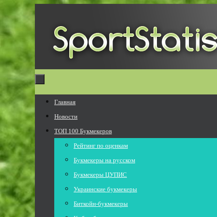
Перейти
к
содержимому
Перейти
Главная
к
Новости
содержимому
ТОП 100 Букмекеров
Рейтинг по оценкам
Букмекеры на русском
Букмекеры ЦУПИС
Украинские букмекеры
Биткойн-букмекеры