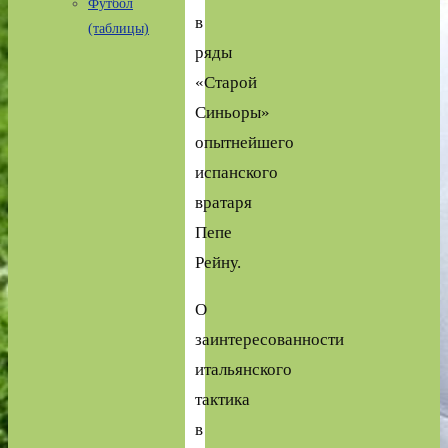
Футбол
в
(таблицы)
ряды
«Старой
Синьоры»
опытнейшего
испанского
вратаря
Пепе
Рейну.
О
заинтересованности
итальянского
тактика
в