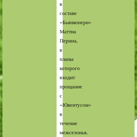
в
составе
«Бьянконери»
Маттиа
Перина,
в
планы
которого
входит
прощание
с
«Ювентусом»
в
течение
межсезонья.