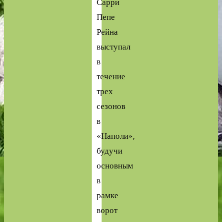
Сарри
Пепе
Рейна
выступал
в
течение
трех
сезонов
в
«Наполи»,
будучи
основным
в
рамке
ворот