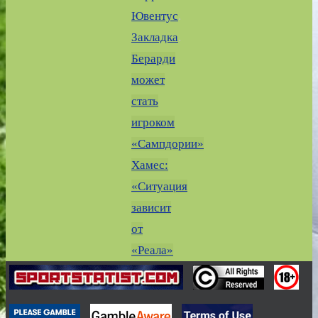
Ювентус
.
Закладка
.
Берарди
может
стать
игроком
«Сампдории»
Хамес:
«Ситуация
зависит
от
«Реала»