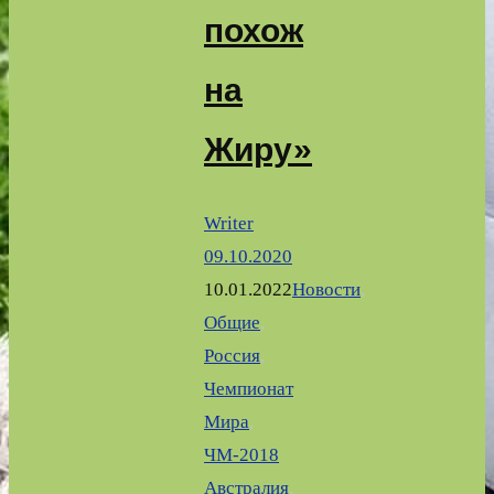
похож
на
Жиру»
Writer
09.10.2020
10.01.2022
Новости
,
Общие
,
Россия
,
Чемпионат
Мира
,
ЧМ-2018
Австралия
,