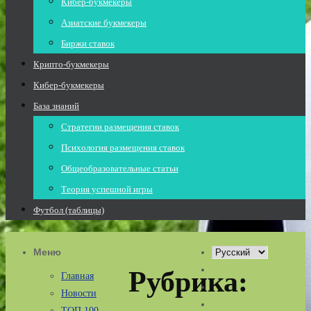
Кибер-букмекеры
Азиатские букмекеры
Биржи ставок
Крипто-букмекеры
Кибер-букмекеры
База знаний
Стратегии размещения ставок
Психология размещения ставок
Общеобразовательные статьи
Теория успешной игры
Футбол (таблицы)
Меню
Выбрать
язык
Рубрика:
Главная
Новости
ТОП 100