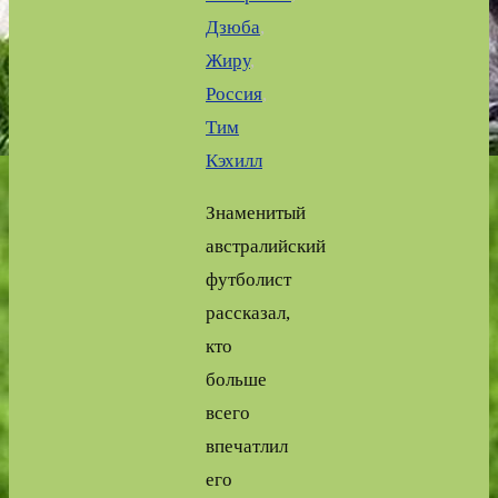
Дзюба
,
Жиру
,
Россия
,
Тим
Кэхилл
Знаменитый
австралийский
футболист
рассказал,
кто
больше
всего
впечатлил
его