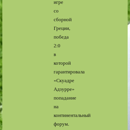
игре
со
сборной
Греции,
победа
2:0
в
которой
гарантировала
«Скуадре
Адзурре»
попадание
на
континентальный
форум.