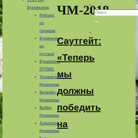
ЧМ-2018
Букмекеров
Что
Рейтинг
искать:
по
Поиск
оценкам
Саутгейт:
Букмекеры
на
русском
«Теперь
Букмекеры
ЦУПИС
мы
Украинские
букмекеры
должны
Биткойн-
букмекеры
победить
Кибер-
букмекеры
на
Азиатские
букмекеры