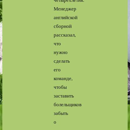
четырехлетия.
Менеджер
английской
сборной
рассказал,
что
нужно
сделать
его
команде,
чтобы
заставить
болельщиков
забыть
о