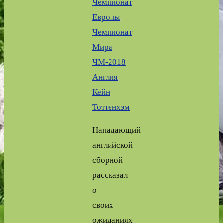
Чемпионат
Европы
,
Чемпионат
Мира
,
ЧМ-2018
Англия
,
Кейн
,
Тоттенхэм
Нападающий
английской
сборной
рассказал
о
своих
ожиданиях