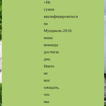
«Не
сумев
квалифицироваться
на
Мундиаль-2018,
наша
команда
достигла
дна.
Никто
не
мог
ожидать,
что
мы