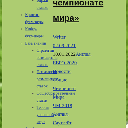
чемпионате
Биржи
ставок
Крипто-
мира»
букмекеры
Кибер-
букмекеры
Writer
База знаний
02.09.2021
Стратегии
10.01.2022
Англия
,
размещения
ЕВРО-2020
,
ставок
Новости
,
Психология
размещения
Общие
,
ставок
Чемпионат
Общеобразовательные
Мира
,
статьи
ЧМ-2018
Теория
Англия
,
успешной
игры
Саутгейт