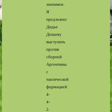
значимое.
Я
предложил
Дидье
Дешаму
выступить
против
сборной
Аргентины
с
тактической
формацией
4-
4-
2.