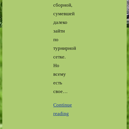
сборной,
сумевшей
далеко
зайти
по
турнирной
сетке.
Но
всему
есть
свое…
Continue
reading