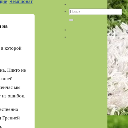
щие
,
Чемпионат
Что
искать:
Поиск
ы на
 в которой
на. Никто не
 нашей
сейчас мы
у из ошибок.
ественно
ад Грецией
.