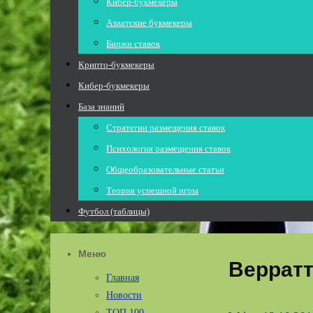
Кибер-букмекеры
Азиатские букмекеры
Биржи ставок
Крипто-букмекеры
Кибер-букмекеры
База знаний
Стратегии размещения ставок
Психология размещения ставок
Общеобразовательные статьи
Теория успешной игры
Футбол (таблицы)
Меню
Верратт
Главная
Новости
ТОП 100