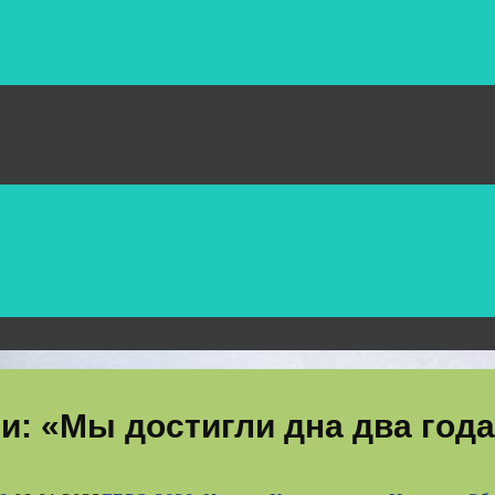
и: «Мы достигли дна два год