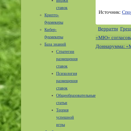
Биржи
ставок
Источник:
Спо
Крипто-
букмекеры
Верратти
,
Грец
Кибер-
«МЮ» согласова
букмекеры
База знаний
Доннарумма: «
Стратегии
размещения
ставок
Психология
размещения
ставок
Общеобразовательные
статьи
Теория
успешной
игры